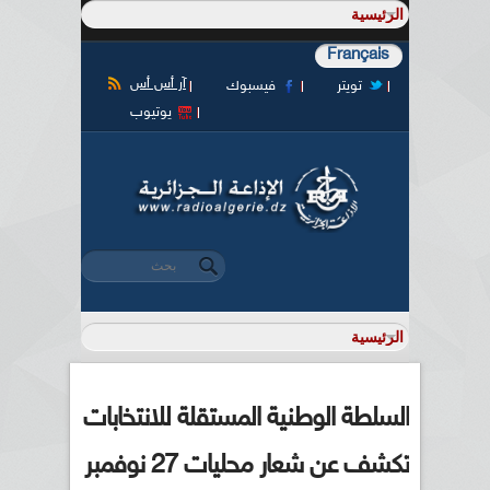
Français
آر أس أس
تويتر
فيسبوك
يوتيوب
‏بحث ‏
استمارة البحث
السلطة الوطنية المستقلة للانتخابات
تكشف عن شعار محليات 27 نوفمبر