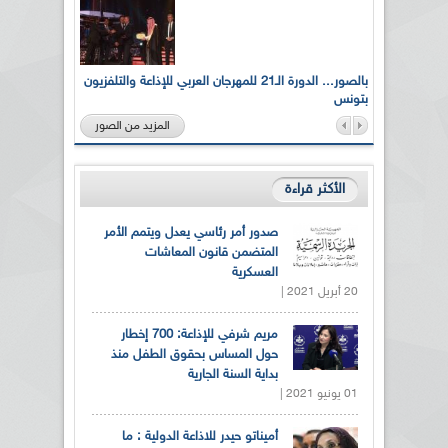
لى أرواح
بالصور... الدورة الـ21 للمهرجان العربي للإذاعة والتلفزيون
بتونس
المزيد من الصور
الأكثر قراءة
صدور أمر رئاسي يعدل ويتمم الأمر
المتضمن قانون المعاشات
العسكرية
20 أبريل 2021 |
مريم شرفي للإذاعة: 700 إخطار
حول المساس بحقوق الطفل منذ
بداية السنة الجارية
01 يونيو 2021 |
أميناتو حيدر للاذاعة الدولية : ما