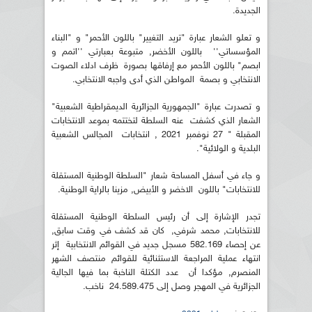
الجديدة.
و تعلو الشعار عبارة "تريد التغيير" باللون الأحمر" و "البناء
المؤسساتي'' باللون الأخضر, متبوعة بعبارتي ''اتمم و
ابصم" باللون الأحمر مع إرفاقها بصورة ظرف ادلاء الصوت
الانتخابي و بصمة المواطن الذي أدى واجبه الانتخابي.
و تصدرت عبارة "الجمهورية الجزائرية الديمقراطية الشعبية"
الشعار الذي كشفت عنه السلطة لتختتمه بموعد الانتخابات
المقبلة " 27 نوفمبر 2021 , انتخابات المجالس الشعبية
البلدية و الولائية".
و جاء في أسفل المساحة شعار "السلطة الوطنية المستقلة
للانتخابات" باللون الاخضر و الأبيض, مزينا بالراية الوطنية.
تجدر الإشارة إلى أن رئيس السلطة الوطنية المستقلة
للانتخابات, محمد شرفي, كان قد كشف في وقت سابق,
عن إحصاء 582.169 مسجل جديد في القوائم الانتخابية إثر
انتهاء عملية المراجعة الاستثنائية للقوائم منتصف الشهر
المنصرم, مؤكدا أن عدد الكتلة الناخبة بما فيها الجالية
الجزائرية في المهجر وصل إلى 24.589.475 ناخب.