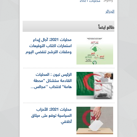
وسوم:
محليات 2021
الجزائر
طالع ايضاً
محليات 2021: آجال إيداع
استمارات اكتتاب التوقيعات
وملفات الترشح تنقضي اليوم
الرئيس تبون : المحليات
القادمة ستشكل "محطة
هامة" لانتخاب ''مجالس...
محليات 2021: الأحزاب
السياسية توقع على ميثاق
أخلاقي