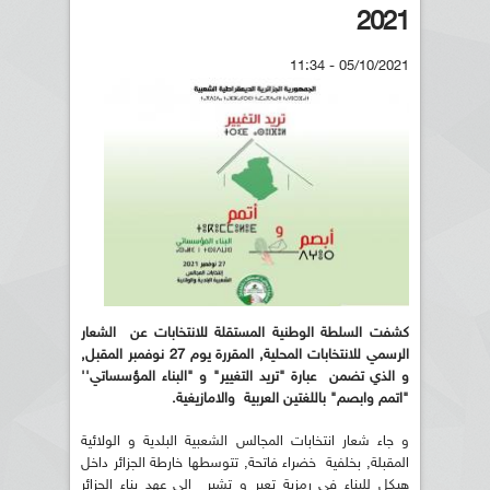
2021
05/10/2021 - 11:34
كشفت السلطة الوطنية المستقلة للانتخابات عن الشعار
الرسمي للانتخابات المحلية, المقررة يوم 27 نوفمبر المقبل,
و الذي تضمن عبارة "تريد التغيير" و "البناء المؤسساتي''
"اتمم وابصم" باللغتين العربية والامازيغية.
و جاء شعار انتخابات المجالس الشعبية البلدية و الولائية
المقبلة, بخلفية خضراء فاتحة, تتوسطها خارطة الجزائر داخل
هيكل للبناء في رمزية تعبر و تشير إلى عهد بناء الجزائر