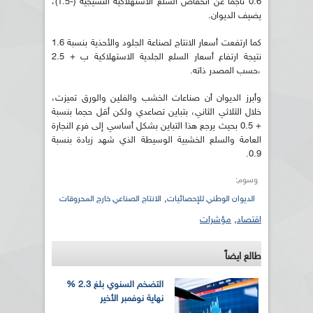
0.6 ناجما عن انخفاض السلع الاستهلاكية النسيجية (-1.5)،
يضيف الديوان.
كما ارتفعت أسعار الانتاج لصناعة الجلود والأحذية بنسبة 1.6
نتيجة ارتفاع أسعار السلع الجلدية الاستهلاكية ب + 2.5
،حسب المصدر ذاته.
وأبرز الديوان أن صناعات الخشب والفلين والورق تميزت،
خلال الثلاثي الثاني، بتباين تصاعدي ولكن أقل حجما بنسبة
+ 0.5 بحيث يرجع هذا التباين بشكل أساسي إلى فرع النجارة
العامة والسلع الخشبية الوسيطة الذي شهد زيادة بنسبة
0.9.
وسوم:
,
الديوان الوطني للإحصائيات
الانتاج الصناعي خارج المحروقات
اقتصاد
,
مؤشرات
طالع ايضاً
التضخم السنوي بلغ 2.3 %
نهاية نوفمبر الأخير