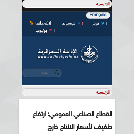
Français
آر أس أس
تويتر
فيسبوك
يوتيوب
‏بحث ‏
استمارة البحث
القطاع الصناعي العمومي: ارتفاع
طفيف لأسعار الانتاج خارج