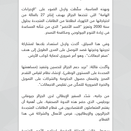
وبهذه المناسبة، سلّطت واردل الضوء على "الإجراءات
الهامة" التي تتخذها الجزائر بهدف إنتاج 27 بالمائة من
احتياجاتها من الكهرباء انطلاقا من الطاقات المتجددة بحلول
سنة 2030 وتعزيز "السد الأخضر" الذي من شأنه المساعدة
في زيادة التنوع البيولوجي ومكافحة التصحر.
وفي هذا السياق، أكدت واردل استعداد بلادها لمشاركة
تجربتها وخبرتها قصد التوصل على المدى الطويل إلى هدف
"صفر انبعاثات"، وهو أمر ضروري لحماية كوكب الأرض.
وأكّدت قائلة: "نريد دعم الجزائر لتحسين وتنفيذ (مساهمتها
المحددة على المستوى الوطني)، لإنشاء نظام لقياس التقدم
المحرز ولضمان حصول الحكومة والشركات على التمويل
والخبرة الضرورية للتمكُن من تقليص الانبعاثات".
من جانبه، شدّد السفير الإيطالي لدى الجزائر جيوفاني
بوجليس، الذي حضر هذه الندوة الصحفية، على أهمية أن
يغتنم المتعاملون الاقتصاديون في قطاع الطاقات المتجددة
الجزائريون والإيطاليون، فرص الأعمال والشراكة في هذا
القطاع.
بدورها، قالت الممثلة المقيمة لبرنامج الأمم المتحدة