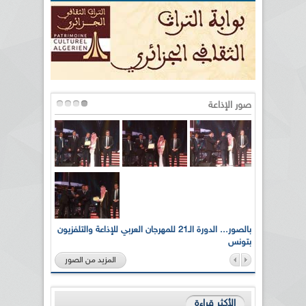
صور الإذاعة
لى أرواح
بالصور... الدورة الـ21 للمهرجان العربي للإذاعة والتلفزيون
بتونس
المزيد من الصور
الأكثر قراءة