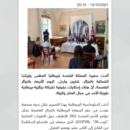
13/10/2021 - 20:15
أكدت سفيرة المملكة المتحدة لبريطانيا العظمى وايرلندا
الشمالية بالجزائر، شارون واردل، اليوم الأربعاء بالجزائر
العاصمة، أنّ هناك إمكانيات حقيقية لشراكة جزائرية-بريطانية
طويلة الأمد في مجال المناخ والبيئة.
أدلت الدبلوماسية البريطانية بهذا التصريح خلال ندوة صحفية
عقدت في مقر السفارة البريطانية بالجزائر العاصمة بشأن
مؤتمر الأمم المتحدة الـ26 للأطراف حول التغيرات المناخية
"كوب 26"، (COP26)، الذي سيعقد في غلاسكو (اسكتلندا)
من الفاتح إلى الثاني عشر نوفمبر المقبل.