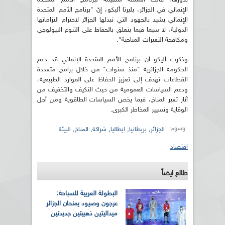
الإنمائي في الجزائر، بليرتا أليكو، إنّ "برنامج الأمم المتحدة
الإنمائي يشيد بالجهود التي تبذلها الجزائر لاحترام التزاماتها
الدولية، لا سيما فيما يتعلق بالحفاظ على التنوع البيولوجي
ومكافحة التغيرات المناخية".
وذكرت أليكو أن برنامج الأمم المتحدة الإنمائي قد دعم
الحكومة الجزائرية "منذ سنوات" من خلال برامج متعددة
القطاعات تهدف إلى تعزيز الحفاظ على الموارد الطبيعية،
ودعم السياسات العمومية من حيث التكيف والتخفيف من
آثار تغير المناخ، فيما يخص السياسات الطاقوية ومن أجل
الوقاية وتسيير المخاطر الكبرى.
وسوم:
,
,
,
,
,
الجزائر
بريطانيا
ايطاليا
شراكة
المناخ
البيئة
اقتصاد
طالع ايضاً
البطولة العربية للسباحة:
عرجون وصيود يمنحان الجزائر
ميداليتين ذهبيتين جديدتين