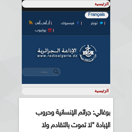
Français
آر أس أس
تويتر
فيسبوك
يوتيوب
‏بحث ‏
استمارة البحث
بوغالي: جرائم الإنسانية وحروب
الإبادة "لا تموت بالتقادم ولا