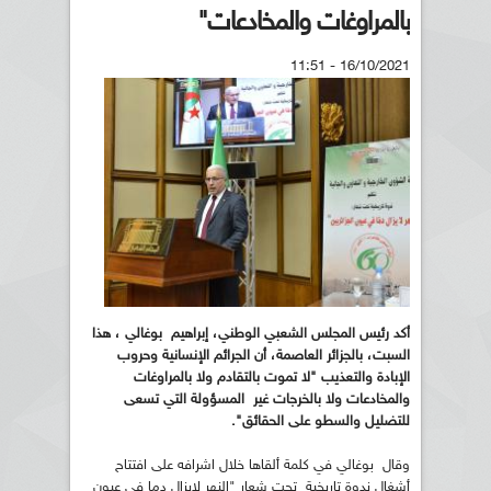
بالمراوغات والمخادعات"
16/10/2021 - 11:51
أكد رئيس المجلس الشعبي الوطني، إبراهيم بوغالي ، هذا
السبت، بالجزائر العاصمة، أن الجرائم الإنسانية وحروب
الإبادة والتعذيب "لا تموت بالتقادم ولا بالمراوغات
والمخادعات ولا بالخرجات غير المسؤولة التي تسعى
للتضليل والسطو على الحقائق".
وقال بوغالي في كلمة ألقاها خلال اشرافه على افتتاح
أشغال ندوة تاريخية تحت شعار "النهر لايزال دما في عيون