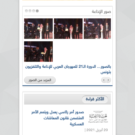
صور الإذاعة
لى أرواح
بالصور... الدورة الـ21 للمهرجان العربي للإذاعة والتلفزيون
بتونس
المزيد من الصور
الأكثر قراءة
صدور أمر رئاسي يعدل ويتمم الأمر
المتضمن قانون المعاشات
العسكرية
20 أبريل 2021 |