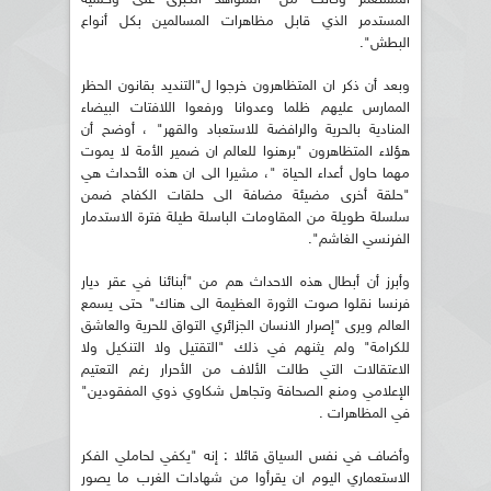
المستدمر الذي قابل مظاهرات المسالمين بكل أنواع
البطش".
وبعد أن ذكر ان المتظاهرون خرجوا ل"التنديد بقانون الحظر
الممارس عليهم ظلما وعدوانا ورفعوا اللافتات البيضاء
المنادية بالحرية والرافضة للاستعباد والقهر" ، أوضح أن
هؤلاء المتظاهرون "برهنوا للعالم ان ضمير الأمة لا يموت
مهما حاول أعداء الحياة "، مشيرا الى ان هذه الأحداث هي
"حلقة أخرى مضيئة مضافة الى حلقات الكفاح ضمن
سلسلة طويلة من المقاومات الباسلة طيلة فترة الاستدمار
الفرنسي الغاشم".
وأبرز أن أبطال هذه الاحداث هم من "أبنائنا في عقر ديار
فرنسا نقلوا صوت الثورة العظيمة الى هناك" حتى يسمع
العالم ويرى "إصرار الانسان الجزائري التواق للحرية والعاشق
للكرامة" ولم يثنهم في ذلك "التقتيل ولا التنكيل ولا
الاعتقالات التي طالت الألاف من الأحرار رغم التعتيم
الإعلامي ومنع الصحافة وتجاهل شكاوي ذوي المفقودين"
في المظاهرات .
وأضاف في نفس السياق قائلا : إنه "يكفي لحاملي الفكر
الاستعماري اليوم ان يقرأوا من شهادات الغرب ما يصور