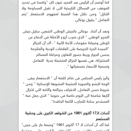
كما أوضح أن الرئيس عبد المجيد تبون كان "واضحا في تحديد
الموقف من المسائل التاريخية التي لا تقبل المساومة ولا
التنازل" ومن خلال هذا الضبط لمفهوم الاستعمار "يتم
التعامل "،يقول بوغالي .
وبعد أن أشاد بوغالي بالجيش الوطني الشعبي سليل جيش
التحرير الوطني " الذي ضرب أروع الأمثلة في الدفاع عن
الوطن وصيانة مقومات الأمة الأبية "، أكد أن الجزائر
"السيدة الحرة الحريصة على العلاقات الودية والملتزمة
بحسن الجوار وربط جسور التعاون ومراعاة المصالح
المشتركة، هي نفسها الجزائر المتشبثة بندية التعامل
وتسمية الأسماء بمسمياتها ".
وأبرز رئيس المجلس في ختام كلمته أن " الاستعمار يبقى
الوجه البشع والصورة المشينة المشوهة للإنسانية " ومن "
شروط حسن التعامل، الاعتراف بجرائمه وآثامه التي لاتزال
آثارها شامخة الى اليوم خاصة في جنوبنا " الذي جعل منه "
المستدمر ساحة للتجارب الأثمة الحاقدة".
أحداث الـ17 أكتوبر 1961 من الشواهد الكبرى على وحشية
المستعمر
كما أكد أن أحداث الـ 17 أكتوبر 1961 "وصمة عار على جبين"
المستعمر وكانت من "الشواهد الكبرى على وحشية