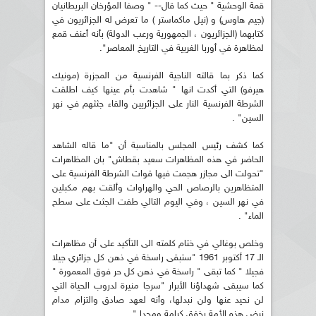
قمة الوحشية " حيث كما قال-- " وصفا المؤرخان البريطانيان
(جيم هاوس) و (نيل ماكماستر ) ما تعرض له الجزائريون في
كتابهما (الجزائريون ، الجمهورية ورعب الدولة) بأنه أعنف قمع
لمظاهرة في أوربا الغربية في التاريخ المعاصر".
كما ذكر بما قالته الناجية الفرنسية من المجزرة (مونيك
هيرفو) التي أكدت انها " شاهدت بأم عينها كيف اطلقت
الشرطة الفرنسية النار على الجزائريين والقاء جثثهم في نهر
السين" .
كما كشف رئيس المجلس بالمناسبة أن "ما قاله الشاهد
الحاضر في هذه المظاهرات سعيد بقطاش" بان المظاهرات
"تحولت الى مجازر هجمت فيها قوات الشرطة الفرنسية على
المتظاهرين بالرصاص الحي والهراوات وألقت بهم مكبلين
في نهر السين ، وفي اليوم التالي طفت الجثث على سطح
الماء" .
وخلص بوغالي في ختام كلمته الى التأكيد على أن مظاهرات
الـ 17 أكتوبر 1961 "ستبقى راسخة في ذهن كل جزائري جيلا
فجيلا " كما تبقى " راسخة في ذهن كل حر فوق المعمورة "
كما سيبقى شهداؤنا الأبرار "سرجا منيرة لدروب الحياة التي
لن نحيد عنها ولن نبدلها، وأنه لعهد صادق والتزام مدام
نبض هذه الأمة يخفق كرامة ومجدا ".