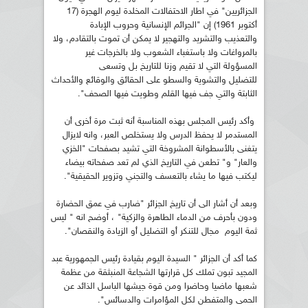
الجزائريين" في اطار الاحتفالات المخلدة ليوم الهجرة (17
أكتوبر 1961) إن "الجرائم الإنسانية وحروب الإبادة
والتعذيب والتشريد والتهجير لا يمكن أن تموت بالتقادم، ولا
بالمرواغات ولا باستغباء الشعوب ولا بالخرجات غير
المسؤولة التي لا تقيم وزنا للتاريخ بل وتسعى
للتضليل والتشوية والسطو على الحقائق والوقائع والأحداث
الثابتة والتي جف فيها القلم وطويت فيها الصحف".
وأكد رئيس المجلس بهذه المناسبة أنه ثبت مرة أخرى أن
المستدمر لا يحفظ الدرس ولا يستخلص العبر، وانه لايزال
يتغنى بالأسطوانة المشروخة التي تشيد بصفحات "الخزي
والعار" و" تطعن في التاريخ الذي لم تعد صفحاته بيضاء
ليكتب فيها ما يشاء بالتعسف والتجني وتزوير الحقيقية".
وبعد أن أشار الى أن تاريخ الجزائر "ضارب في عمق الحضارة
ودون بأحرف من الدماء الطاهرة والزكية" ، أوضح انه " ليس
ثمة اليوم مجال للتنكر أو التضليل أو الزيادة والنقصان".
كما أكد أن الجزائر " السيدة اليوم بقيادة رئيس الجمهورية عبد
المجيد تبون تملك كل قرارتها الشجاعة المنبثقة من عظمة
شعبها ماضيا وحاضرا ومن قوة جيشها الباسل الذائد عن
الحمى والمتفطن لكل المؤامرات والدسائس".