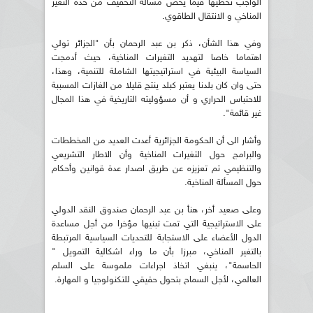
الواجب تخطيها فيما يخص مسألة التخفيف من حدة التغير
المناخي و الانتقال الطاقوي.
وفي هذا الشأن، ذكر بن عبد الرحمان بأن "الجزائر تولي
اهتماما خاصا لتهديد التغيرات المناخية، حيث أدمجت
السياسة البيئية في استراتيجيتها الشاملة للتنمية، وهذا،
حتى وان كان بلدنا يعتبر كبلد ينتج قليلا من الغازات المسببة
للاحتباس الحراري و أن مسؤوليته التاريخية في هذا المجال
غير قائمة".
وأشار الى أن الحكومة الجزائرية أعدت العديد من المخططات
والبرامج حول التغيرات المناخية وأن الاطار التشريعي
والتنظيمي تم تعزيزه عن طريق اصدار عدة قوانين وأحكام
حول المسألة المناخية.
وعلى صعيد أخر، هنأ بن عبد الرحمان صندوق النقد الدولي
على الاستراتيجية التي تمت تبنيها مؤخرا من أجل مساعدة
الدول الأعضاء على الاستجابة للتحديات السياسية المرتبطة
بالتغير المناخي، مبرزا بأن ما وراء اشكالية التمويل "
الحاسمة"، ينبغي اتخاذ اجراءات ملموسة على السلم
العالمي، لأجل السماح بتحول حقيقي للتكنولوجيا و المهارة.