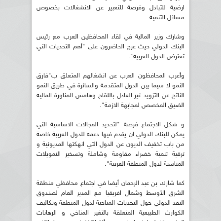
ارضية للتبادل وفرصة للتعبير عن الانشغالات بخصوص
مسائل التنمية.
وشارك وزير المالية في لقاء المحافظين العرب مع رئيس
البنك الدولي حيث عرج الحاضرون على "أهم التحديات التي
تعترض الدول العربية".
وأعرب المحافظون العرب عن انشغالهم المتعلق ب"فارق
النمو لا سيما بين الدول المتقدمة والسائرة في طريق النمو
الناتج عن التزويد غير العادل باللقاح وهامش المناورة المالية
الضيق المخصص لمجابهة الازمة".
و شكل الاجتماع فرصة "لتحديد المجالات الاساسية التي
يمكن للبنك الدولي ان يقدم فيها دعمه للدول العربية خاصة
من باب تخفيف الديون عن الدول التي انهكتها المديونية و
ترقية تنمية خضراء مقاومة وشاملة وتسخير التمويلات
المناسبة لدول المنطقة العربية".
كما شارك بن عبد الرحمان أيضا في اجتماع محافظي منطقة
الشرق الأوسط وشمال افريقيا مع المدير العام لصندوق
النقد الدولي حول التحديات المناخية لدول المنطقة وتكاليف
الكوارث الطبيعية المتعلقة بالتغير المناخي و الرهانات