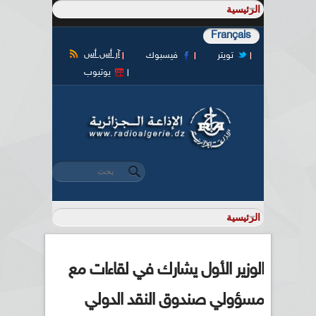
Français
آر أس أس
تويتر
فيسبوك
يوتيوب
‏بحث ‏
استمارة البحث
الوزير الأول يشارك في لقاءات مع
مسؤولي صندوق النقد الدولي