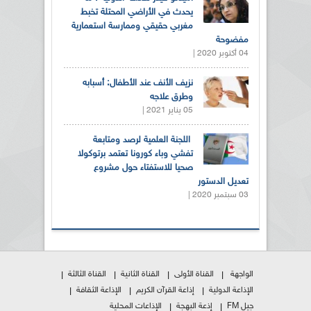
يحدث في الأراضي المحتلة تخبط
مغربي حقيقي وممارسة استعمارية
مفضوحة
04 أكتوبر 2020 |
نزيف الأنف عند الأطفال: أسبابه
وطرق علاجه
05 يناير 2021 |
اللجنة العلمية لرصد ومتابعة
تفشي وباء كورونا تعتمد برتوكولا
صحيا للاستفتاء حول مشروع
تعديل الدستور
03 سبتمبر 2020 |
الواجهة
القناة الأولى
القناة الثانية
القناة الثالثة
الإذاعة الدولية
إذاعة القرآن الكريم
الإذاعة الثقافة
جيل FM
إذعة البهجة
الإذاعات المحلية