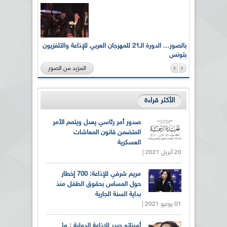
لى أرواح
بالصور... الدورة الـ21 للمهرجان العربي للإذاعة والتلفزيون
بتونس
المزيد من الصور
الأكثر قراءة
صدور أمر رئاسي يعدل ويتمم الأمر
المتضمن قانون المعاشات
العسكرية
20 أبريل 2021 |
مريم شرفي للإذاعة: 700 إخطار
حول المساس بحقوق الطفل منذ
بداية السنة الجارية
01 يونيو 2021 |
أميناتو حيدر للاذاعة الدولية : ما