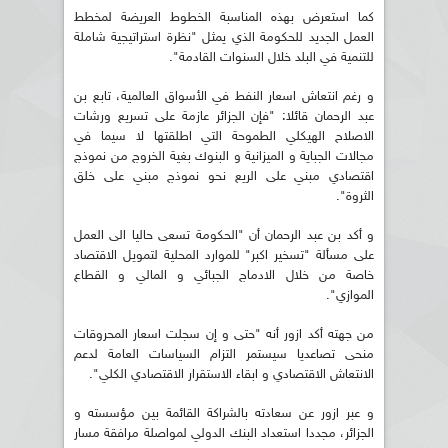
كما استعرض بهذه المناسبة الخطوط العريضة لمخطط
العمل الجديد للحكومة الذي يمثل "نظرة استراتيجية شاملة
للتنمية في البلد خلال السنوات القادمة".
و رغم انتعاش اسعار النفط في الأسواق العالمية، تابع بن
عبد الرحمان قائلا: "فإن الجزائر عازمة على تسريع ورشات
الاصلاح الهيكلي الطموحة التي اطلقتها لا سيما في
مجالات الجباية و الميزانية و البنوك بغية الخروج من نموذج
اقتصادي مبني على الريع نحو نموذج مبني على خلق
الثروة".
و أكد بن عبد الرحمان أن "الحكومة تسعى حاليا الى العمل
على مسألة "تسخير اكبر" للموارد المحلية لتمويل الاقتصاد
خاصة من خلال الادماج الجبائي و المالي و القطاع
الموازي".
من جهته أكد ازور أنه "حتى و إن سجلت اسعار المحروقات
منحى تصاعديا سيستمر التزام السياسات العامة لدعم
الانتعاش الاقتصادي و ابقاء الاستقرار الاقتصادي الكلي".
و عبر ازور عن سعادته بالشراكة القائمة بين مؤسسته و
الجزائر، مجددا استعداد البنك الدولي لمواصلة مرافقة مسار