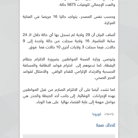
والعدد الإجمالي للوفيات 5875 حالة.
وحسب نفس المصدر، يتواجد حاليا 16 مريضا في العناية
المركزة.
أضاف البيان أن 29 ولاية لم تسجل بها أي حالة خلال الـ 24
ساعة الماضية, 16 ولاية سجلت من حالة واحدة إلى 9
حالات, فيما سجلت 3 ولايات أخرى 10 حالات فما فوق.
وتوصي وزارة الصحة المواطنين بضرورة الالتزام بنظام
اليقظة, كما تدعوهم إلى احترام قواعد النظافة والمسافة
الجسدية والارتداء الإلزامي للقناع الواقي والامتثال لقواعد
الحجر الصحي.
كما تشدد أيضا على أن الالتزام الصارم من قبل المواطنين
بهذه الإجراءات الوقائية, إلى جانب أخذ الحيطة والحذر, هي
عوامل مهمة إلى غاية القضاء نهائيا على هذا الوباء.
وسوم:
كورونا
الجزائر
,
صحة