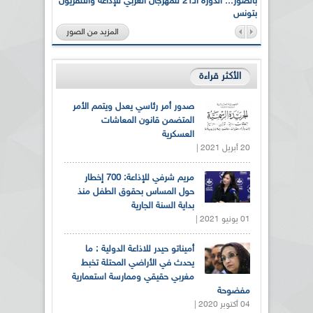
لى أرواح
بالصور... الدورة الـ21 للمهرجان العربي للإذاعة والتلفزيون
بتونس
المزيد من الصور
الأكثر قراءة
صدور أمر رئاسي يعدل ويتمم الأمر
المتضمن قانون المعاشات
العسكرية
20 أبريل 2021 |
مريم شرفي للإذاعة: 700 إخطار
حول المساس بحقوق الطفل منذ
بداية السنة الجارية
01 يونيو 2021 |
أميناتو حيدر للاذاعة الدولية : ما
يحدث في الأراضي المحتلة تخبط
مغربي حقيقي وممارسة استعمارية
مفضوحة
04 أكتوبر 2020 |