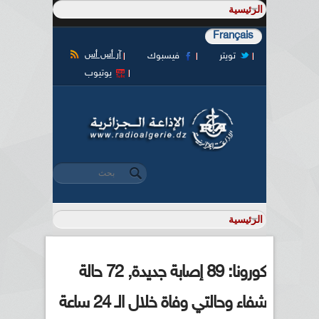
Français
آر أس أس
تويتر
فيسبوك
يوتيوب
‏بحث ‏
استمارة البحث
كورونا: 89 إصابة جديدة, 72 حالة
شفاء وحالتي وفاة خلال الـ 24 ساعة