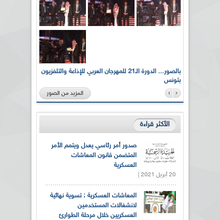
لى أرواح
بالصور... الدورة الـ21 للمهرجان العربي للإذاعة والتلفزيون
بتونس
المزيد من الصور
الأكثر قراءة
صدور أمر رئاسي يعدل ويتمم الأمر
المتضمن قانون المعاشات
العسكرية
20 أبريل 2021 |
المعاشات العسكرية : تسوية نهائية
لانشغالات المستخدمين
العسكريين خلال مرحلة الطوارئ