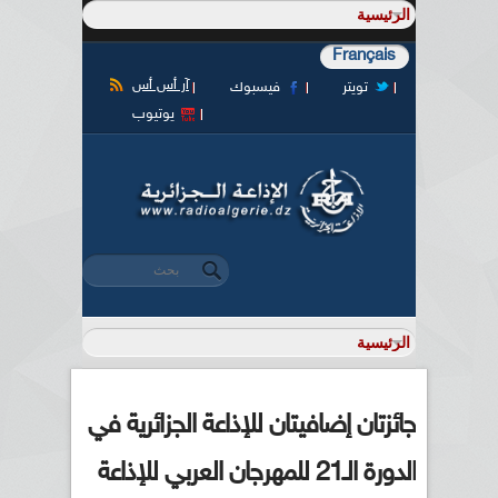
Français
آر أس أس
تويتر
فيسبوك
يوتيوب
‏بحث ‏
استمارة البحث
جائزتان إضافيتان للإذاعة الجزائرية في
الدورة الـ21 للمهرجان العربي للإذاعة