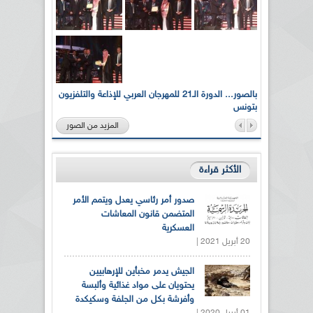
لى أرواح
بالصور... الدورة الـ21 للمهرجان العربي للإذاعة والتلفزيون
بتونس
المزيد من الصور
الأكثر قراءة
صدور أمر رئاسي يعدل ويتمم الأمر
المتضمن قانون المعاشات
العسكرية
20 أبريل 2021 |
الجيش يدمر مخبأين للإرهابيين
يحتويان على مواد غذائية وألبسة
وأفرشة بكل من الجلفة وسكيكدة
01 أبريل 2020 |