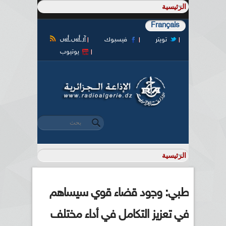
Français
آر أس أس
تويتر
فيسبوك
يوتيوب
‏بحث ‏
استمارة البحث
طبي: وجود قضاء قوي سيساهم
في تعزيز التكامل في أداء مختلف