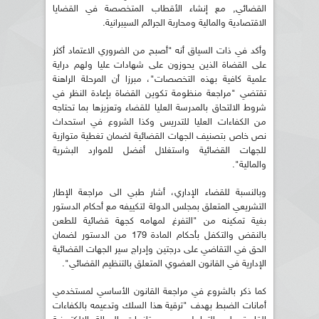
القضائي, مع إنشاء الأقطاب المتخصصة في القضايا
الاقتصادية والمالية ومحاربة الجرائم السيبرانية.
وأكد في ذات السياق أنه "أصبح من الضروري الاعتماد أكثر
على القضاة الذين يحوزون على شهادات عليا ولهم دراية
علمية كافية بهذه التخصصات"، مبرزا أن المرحلة الراهنة
تقتضي "مراجعة منظومة تكوين القضاة بإعادة النظر في
شروط الالتحاق بالمدرسة العليا للقضاء وتعزيزها بما تحتاجه
من الكفاءات العليا للتدريس وكذا الشروع في استحداث
نص خاص بتصنيف الجهات القضائية لضمان تغطية متوازية
للجهات القضائية واستغلال أفضل للموارد البشرية
والمالية".
وبالنسبة للقضاء الإداري، أشار طبي الى مراجعة الإطار
التشريعي المتعلق بمجلس الدولة لتكييفه مع أحكام الدستور
بغية تمكينه من "التفرغ لمهامه كجهة قضائية للطعن
بالنقض والتكفل بأحكام المادة 179 من الدستور لضمان
الحق في التقاضي على درجتين وإدراج سير الجهات القضائية
الإدارية في القانون العضوي المتعلق بالتنظيم القضائي".
كما ذكر بالشروع في مراجعة القانون الأساسي لمستخدمي
أمانات الضبط بهدف "ترقية هذا السلك وتدعيمه بالكفاءات