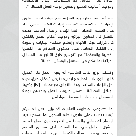
القادرة على التعامل مع مستلزمات العدالة الالكترونية
ومراجعة أساليب التسيير وتحسين نوعية العمل القضائي".
وتم أيضا --يستطرد وزير العدل-- فتح ورشة لتعديل قانون
الإجراءات الجزائية قصد "مراجعة إجراءات المثول الفوري، بناء
على التقييم الميداني لهذا الإجراء وإدخال أساليب جديدة
للفصل في الدعاوى الجزائية ومراجعة أحكام الطعن بالنقض
في قرارات غرفة الاتهام وإصلاح محكمة الجنايات والعودة
إلى القضاء الجماعي علـى مستوى المحاكم في القضايا
الخطيرة والمعقدة" مع "توسيع طرق التبليغ في المسائل
الجزائية بما يمكن من استعمال الوسائل الحديثة".
وكشف الوزير بذات المناسبة أنه يجري العمل على تعديل
قانون الإجراءات المدنية والإدارية بغرض "إدخال طرق بديلة
لحل النزاعات المدنية، وهذا بالتوازي مع عمليات إنجاز وتجهيز
الهياكل القضائية لتحسين ظروف العمل وتحسين نوعية
الاستقبال والخدمات المقدمة للمواطنين.
أما بخصوص المنظومة العقابية، أكد وزير العدل أنه سيتم
"إقرار تعديلات على قانون تنظيم السجون بما يسمح بتعزيز
الإدماج الاجتماعي والوقاية من الانحراف دون إغفال العنصر
البشري العامل في هذا السلك الذي يستحق التدعيم
والتحفيز بهدف استقطاب الكفاءات من مختلف التخصصات