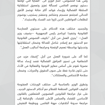
وفي هذا الخصوص، أشار الوزير الى "العناية التي أولاها
دستور نوفمبر الماضي لمسألة تعزيز وتعميق استقلالية
السلطة القضائية وإرساء قواعد أكثر متانة توضح الأفق
الحداثي لمجتمع منسجم ومتناغم ومنفتح يستجيب بوضوح
لتطلعات المواطنين الذين ثاروا ضد الفساد والاستبداد".
ولتجسيد مختلف هذه الاحكام على مستوى الممارسة
القانونية وتنفيذا لبرنامج رئيس الجمهورية --يضيف وزير
العدل-- "يجري العمل من أجل "تكييف النصوص القانونية
مع الدستور مع إصلاح شامل للعدالة وضمان استقلاليتها
وتحديثها بواسطة تعميم الرقمنة ومراجعة أساليب العمل".
كما أكد على ضرورة العمل من أجل "إضفاء مزيد من
الشفافية في تسيير المرافق القضائية قصد إرساء عدالة
عصرية تقوم على أساس معايير النوعية والفعالية في الأداء
حتى تكون قادرة فعلا على صون الحقوق والحريات، وضمان
سلامة الأشخاص والممتلكات".
وتطرق الوزير بالمناسبة الى مختلف الورشات المفتوحة
لتكييف القوانين المنظمة للقطاع مع أحكام الدستور الجديد،
على غرار مراجعة القانونين العضويين المتعلقين بالقانون
الأساسي للقضاء والمجلس الأعلى للقضاء، بالإضافة إلى
مراجعة مدونة أخلاقيات مهنة القاضي ووظيفة التفتيش