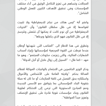
المجالات وتساهم في تعزيز التكامل الوثيق في أداء مختلف
المؤسسات وفي تحقيق الأهداف الكبرى للعمل الوطني
الشامل".
واعتبر أنه "ليس هناك من نجاح للديمقراطية ولا تثبيت
لقواعدها إلا في ظل سلطان القانون" وأن "الحريات
الديمقراطية من أي نوع كانت لا يمكنها أن تنتعش وتترسخ
إلا في ظل القانون فهو الذي يكفلها ويرعاها".
وتطرق في هذا الاطار الى "المتاعب التي شهدتها أوطان
عندما فرطت في القوة المرجعية لمؤسساتها بإغراء أصحاب
الشعارات الماكرة، والتي زعزعت مكونات المجتمع"، وهو ما
مهد --كما قال-- "السبيل إلى زوال عاجل أو آجل للدولة".
وذكر الوزير الحاضرين في الاجتماع بالواجبات الموكلة لقطاع
العدالة بحكم "ولايته العامة على الأشخاص والأموال
واستئثاره بحق الفصل في كافة المنازعات أو ما كان له صلة
بتقوية البناء المؤسساتي بما يتوافق مع الأسس الجديدة
ومع المبادئ الدستورية التي ترمي إلى الاحتكام لعلوية
القانون وبناء مؤسسات قوية قادرة على تحقيق الإنصاف
وتعزيز مبدأ المواطنة".