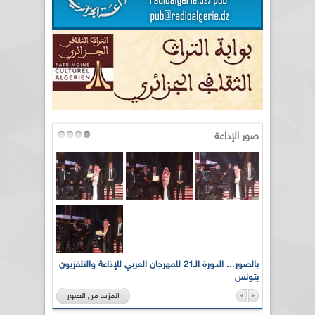
صور الإذاعة
لى أرواح
بالصور... الدورة الـ21 للمهرجان العربي للإذاعة والتلفزيون
بتونس
المزيد من الصور