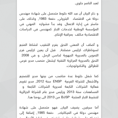
لعبد الناصر حلوى.
و ذكر البيان أن عبد الله خلوط متحصل على شهادة مهندس
دولة في الاقتصاد البترولي, دفعة 1983, وكذلك على
ماستر في إدارة الاعمال. وقد بدأ مشواره المهني في
المؤسسة الوطنية لخدمات الابار كمهندس في الدراسات
الاقتصادية مكلف بمراقبة الإنتاج.
و أضاف أن المعني التحق بفرع التنقيب لنشاط المنبع
لسوناطراك كرئيس مصلحة, قبل أن يعين كرئيس فرع
التموين بالمديرية الجهوية لحاسي الرمل. و في 2008
التحق بالمديرية المركزية التقنية ليشغل منصب مدير فرعي
للطرائق والتكنولوجيات.
كما شغل خلوط عدة مناصب من بينها مدير للتصنيع
والأشغال للشركة الفرعية ENSP سنة 2012, مدير تقييم
فعالية الشركات التابعة لمديرية الشركات التابعة و
المساهمات سنة 2013 ورئيس مدير عام للشركة الجزائرية
لتنشيط الابار المنتجة BJSP من 2013 الى يومنا هذا.
أما سرقين, يضيف البيان, فهو متحصل على شهادة
مهندس دولة في الميكانيك, دفعة 1985, إضافة إلى