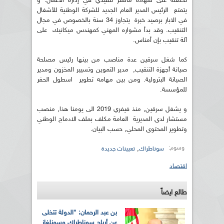
تحصله على شهادة ماستر تنفيذي في إدارة الأعمال. و
يتمتع الرئيس المدير العام الجديد للشركة الوطنية للأشغال
في الابار برصيد خبرة يتجاوز 34 سنة بالخصوص في مجال
التنقيب. وقد بدأ مشواره المهني كمهندس ميكانيك على
آلة تنقيب بإن أمناس.
كما شغل سرقين عدة مناصب من بينها رئيس مصلحة
صيانة أجهزة التنقيب, مدير التموين وتسيير المخزون ومدير
الصيانة البترولية. ومن بين مهامه تطوير اسطول الحفر
للمؤسسة.
و يشغل سرقين, منذ فيفري 2019 الى يومنا هذا, منصب
مستشار لدى المديرية العامة مكلف بملف الادماج الوطني
وتطوير المحتوى المحلي, حسب البيان.
وسوم:
,
سوناطراك
تعيينات جديدة
اقتصاد
طالع ايضاً
بن عبد الرحمان: "الدولة تتخلى
عن أرباح سوناطراك وسونلغاز