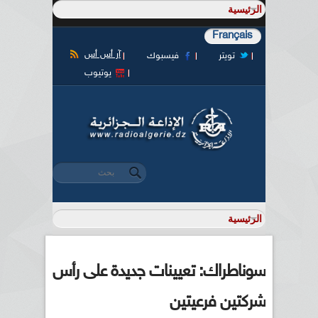
Français
آر أس أس
تويتر
فيسبوك
يوتيوب
‏بحث ‏
استمارة البحث
سوناطراك: تعيينات جديدة على رأس
شركتين فرعيتين