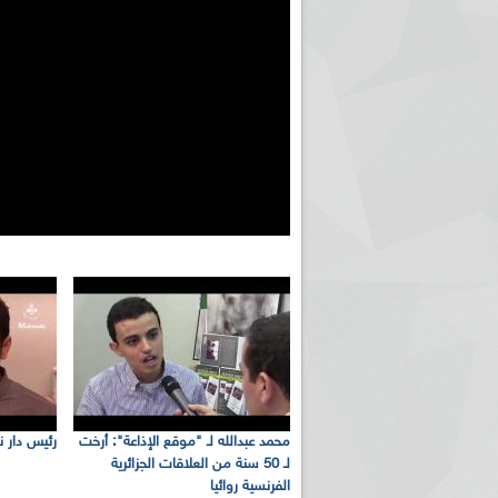
محمد عبدالله لـ "موقع الإذاعة": أرخت
رئيس دار نش
لـ 50 سنة من العلاقات الجزائرية
الفرنسية روائيا