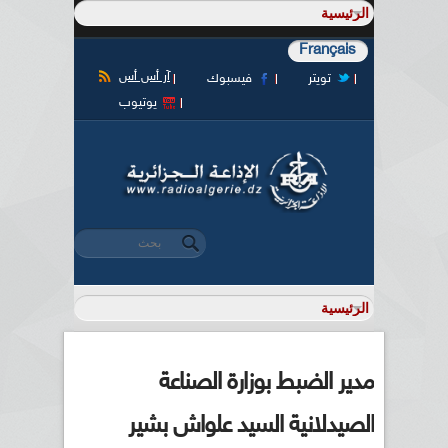
Français
آر أس أس
تويتر
فيسبوك
يوتيوب
‏بحث ‏
استمارة البحث
مدير الضبط بوزارة الصناعة
الصيدلانية السيد علواش بشير