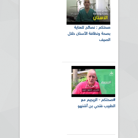
‏صحتكم‬ : نصائح للعناية
بصحة ونظافة ‫‏الأسنان‬ خلال
الصيف
#صحتكم - الريجيم مع
الطبيب فتحي بن أشنهو