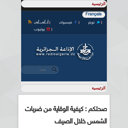
Français
آر أس أس
تويتر
فيسبوك
يوتيوب
‏بحث ‏
استمارة البحث
صحتكم : كيفية الوقاية من ضربات
الشمس خلال الصيف