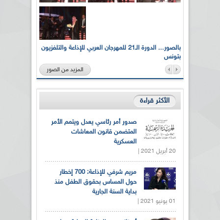
لى أرواح
بالصور... الدورة الـ21 للمهرجان العربي للإذاعة والتلفزيون
بتونس
المزيد من الصور
الأكثر قراءة
صدور أمر رئاسي يعدل ويتمم الأمر
المتضمن قانون المعاشات
العسكرية
20 أبريل 2021 |
مريم شرفي للإذاعة: 700 إخطار
حول المساس بحقوق الطفل منذ
بداية السنة الجارية
01 يونيو 2021 |