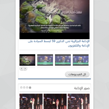
رئيس اللجنة الوطنية الجزائرية للتضامن مع الشعب
الإذاعة الجزائرية تحي الذكرى 59 لبسط السيادة على
الإذاعة والتلفزيون
الصحراوي السيد سعيد العياشي
كل الفيديوهات
صور الإذاعة