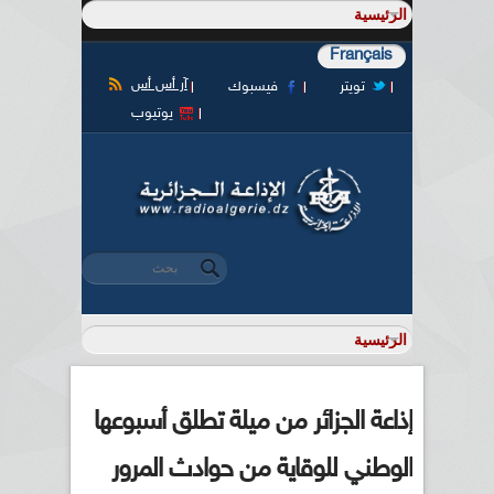
Français
آر أس أس
تويتر
فيسبوك
يوتيوب
‏بحث ‏
استمارة البحث
إذاعة الجزائر من ميلة تطلق أسبوعها
الوطني للوقاية من حوادث المرور