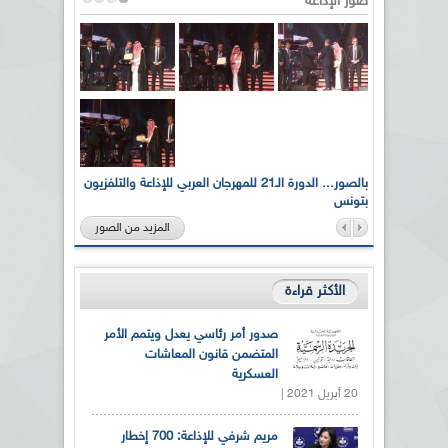
صور الإذاعة
لى أرواح
بالصور... الدورة الـ21 للمهرجان العربي للإذاعة والتلفزيون
بتونس
المزيد من الصور
الأكثر قراءة
صدور أمر رئاسي يعدل ويتمم الأمر
المتضمن قانون المعاشات
العسكرية
20 أبريل 2021 |
مريم شرفي للإذاعة: 700 إخطار