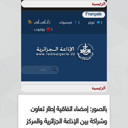
Français
آر أس أس
تويتر
فيسبوك
يوتيوب
‏بحث ‏
استمارة البحث
بالصور: إمضاء اتفاقية إطار تعاون
وشراكة بين الإذاعة الجزائرية والمركز