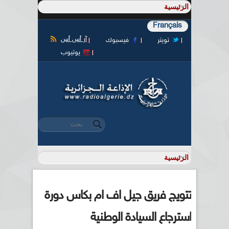
Français
آر أس أس
تويتر
فيسبوك
يوتيوب
‏بحث ‏
استمارة البحث
تتويج فريق جيل اف ام بكاس دورة
استرجاع السيادة الوطنية