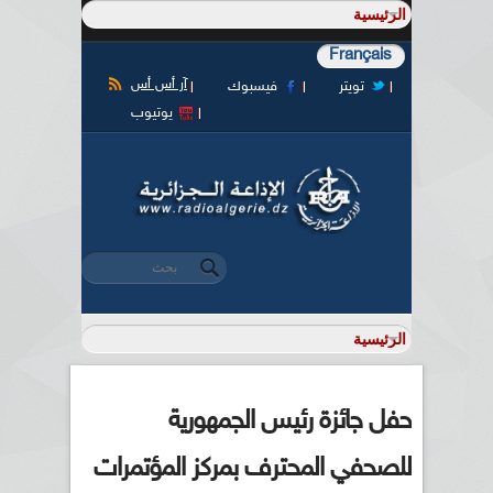
Français
آر أس أس
تويتر
فيسبوك
يوتيوب
‏بحث ‏
استمارة البحث
حفل جائزة رئيس الجمهورية
للصحفي المحترف بمركز المؤتمرات