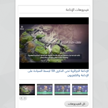
فيديوهات الإذاعة
رئيس اللجنة الوطنية الجزائرية للتضامن مع الشعب
الإذاعة الجزائرية تحي الذكرى 59 لبسط السيادة على
الإذاعة والتلفزيون
الصحراوي السيد سعيد العياشي
كل الفيديوهات