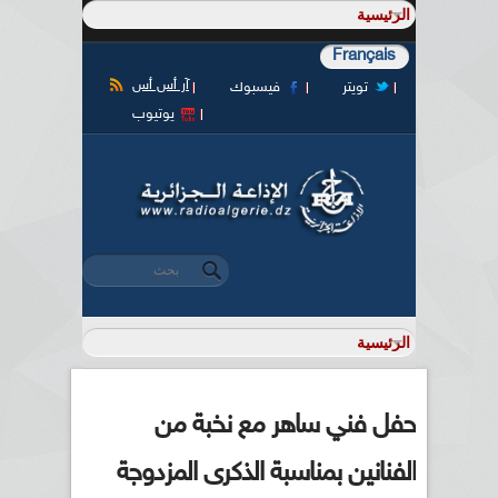
Français
آر أس أس
تويتر
فيسبوك
يوتيوب
‏بحث ‏
استمارة البحث
حفل فني ساهر مع نخبة من
الفنانين بمناسبة الذكرى المزدوجة