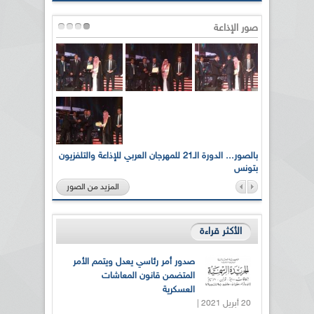
صور الإذاعة
لى أرواح
بالصور... الدورة الـ21 للمهرجان العربي للإذاعة والتلفزيون
بتونس
المزيد من الصور
الأكثر قراءة
صدور أمر رئاسي يعدل ويتمم الأمر
المتضمن قانون المعاشات
العسكرية
20 أبريل 2021 |