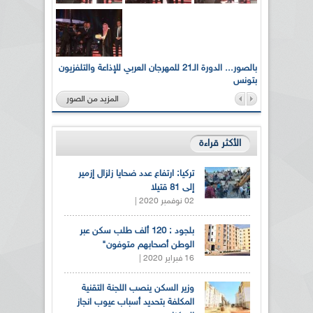
لى أرواح
بالصور... الدورة الـ21 للمهرجان العربي للإذاعة والتلفزيون
بتونس
المزيد من الصور
الأكثر قراءة
تركيا: ارتفاع عدد ضحايا زلزال إزمير
إلى 81 قتيلا
02 نوفمبر 2020 |
بلجود : 120 ألف طلب سكن عبر
الوطن أصحابهم متوفون"
16 فبراير 2020 |
وزير السكن ينصب اللجنة التقنية
المكلفة بتحديد أسباب عيوب انجاز