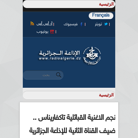
Français
آر أس أس
تويتر
فيسبوك
يوتيوب
‏بحث ‏
استمارة البحث
نجم الاغنية القبائلية تاكفاريناس ..
ضيف القناة الثانية للإذاعة الجزائرية