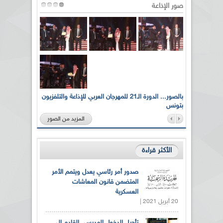
صور الإذاعة
لى أرواح
بالصور... الدورة الـ21 للمهرجان العربي للإذاعة والتلفزيون
بتونس
المزيد من الصور
الأكثر قراءة
صدور أمر رئاسي يعدل ويتمم الأمر
المتضمن قانون المعاشات
العسكرية
20 أبريل 2021 |