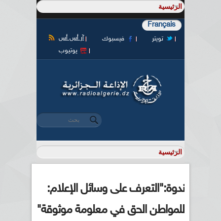
Français
آر أس أس
تويتر
فيسبوك
يوتيوب
‏بحث ‏
استمارة البحث
ندوة:"التعرف على وسائل الإعلام:
للمواطن الحق في معلومة موثوقة"