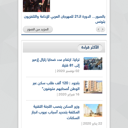
لى أرواح
بالصور... الدورة الـ21 للمهرجان العربي للإذاعة والتلفزيون
بتونس
المزيد من الصور
الأكثر قراءة
تركيا: ارتفاع عدد ضحايا زلزال إزمير
إلى 81 قتيلا
02 نوفمبر 2020 |
بلجود : 120 ألف طلب سكن عبر
الوطن أصحابهم متوفون"
16 فبراير 2020 |
وزير السكن ينصب اللجنة التقنية
المكلفة بتحديد أسباب عيوب انجاز
السكنات
22 يناير 2020 |