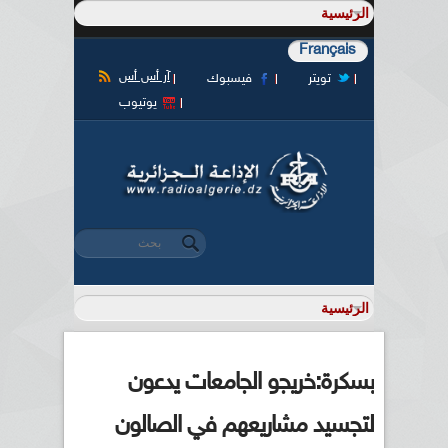
Français
آر أس أس
تويتر
فيسبوك
يوتيوب
‏بحث ‏
استمارة البحث
بسكرة:خريجو الجامعات يدعون
لتجسيد مشاريعهم في الصالون