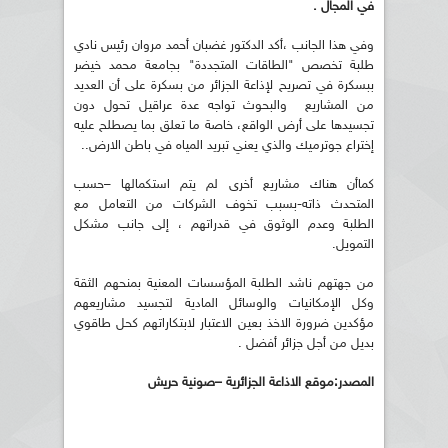
في المجال .
وفي هذا الجانب ،أكد الدكتور غضبان أحمد مروان رئيس نادي
طلبة تخصص "الطاقات المتجددة" بجامعة محمد خيضر
ببسكرة في تصريح لإذاعة الجزائر من بسكرة على أن العديد
من المشاريع والبحوث تواجه عدة عراقيل تحول دون
تجسيدها على أرض الواقع، خاصة ما تعلق بما يصطلح عليه
إختراع جوترميك والذي يعني تبريد المياه في باطن الارض..
كماأن هناك مشاريع أخرى لم يتم استكمالها –حسب
المتحدث ذاته-بسبب تخوف الشركات من التعامل مع
الطلبة وعدم الوثوق في قدراتهم ، إلى جانب مشكل
التمويل.
من جهتهم ناشد الطلبة المؤسسات المعنية بمنحهم الثقة
وكل الإمكانيات والوسائل المادية لتجسيد مشاريعهم
مؤكدين ضرورة الاخذ بعين الاعتبار لابتكاراتهم كحل طاقوي
بديل من أجل جزائر أفضل .
المصدر:موقع الاذاعة الجزائرية –صونية حريش