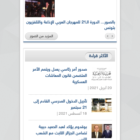
لى أرواح
بالصور... الدورة الـ21 للمهرجان العربي للإذاعة والتلفزيون
بتونس
المزيد من الصور
الأكثر قراءة
صدور أمر رئاسي يعدل ويتمم الأمر
المتضمن قانون المعاشات
العسكرية
20 أبريل 2021 |
تأجيل الدخول المدرسي القادم إلى
21 سبتمبر
18 أغسطس 2021 |
بوقدوم يؤكد لعبد الحميد دبيبة
تضامن الجزائر الثابت مع الشعب
الليبي