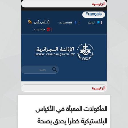
Français
آر أس أس
تويتر
فيسبوك
يوتيوب
‏بحث ‏
استمارة البحث
المأكولات المعبأة في الأكياس
البلاستيكية خطرا يحدق بصحة