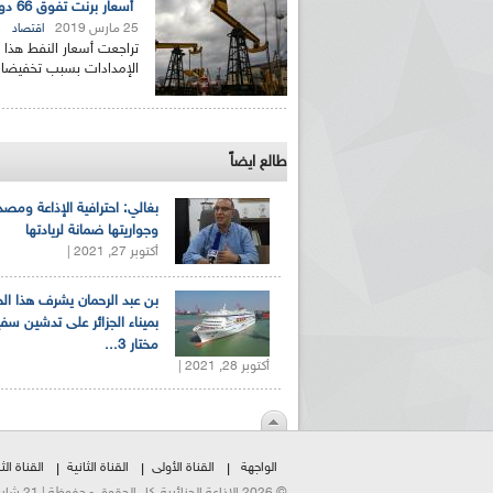
أسعار برنت تفوق 66 دولارا عند افتتاح السوق هذا الاثنين
25 مارس 2019
اقتصاد
تراجعت أسعار النفط هذا 
الإمدادات بسبب تخفيضات 
طالع ايضاً
بغالي: احترافية الإذاعة ومصد
وجواريتها ضمانة لريادتها
أكتوبر 27, 2021 |
بن عبد الرحمان يشرف هذا ا
بميناء الجزائر على تدشين سف
مختار 3...
أكتوبر 28, 2021 |
الواجهة
القناة الأولى
القناة الثانية
القناة الثا