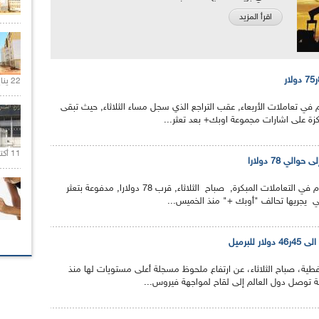
اقرأ المزيد
22 يناير 2020 |
 في تعاملات الأربعاء, عقب التراجع الذي سجل مساء الثلاثاء, حيث تبقى
زة على اشارات مجموعة اوبك+ بعد تعثر...
11 أكتوبر 2020 |
لي 78 دولارا
صعدت أسعار النفط الخام في التعاملات المبكرة, صباح الثلاثاء, قرب 78 دولارا, مدفوعة بتعثر
ي يجريها تحالف "أوبك +" منذ الخميس...
 للبرميل
فطية، صباح الثلاثاء، عن ارتفاع ملحوظ مسجلة أعلى مستويات لها منذ
 توصل دول العالم إلى لقاح لمواجهة فيروس...