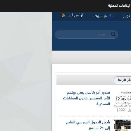
الإذاعات المحلية
آر أس أس
تويتر
فيسبوك
‏بحث ‏
استمارة البحث
كثر قراءة
صدور أمر رئاسي يعدل ويتمم
الأمر المتضمن قانون المعاشات
العسكرية
تأجيل الدخول المدرسي القادم
إلى 21 سبتمبر