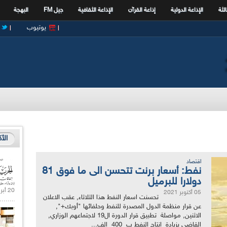
الثة
الإذاعة الدولية
إذاعة القرآن
الإذاعة الثقافية
جيل FM
البهجة
يوتيوب
الأ
اقتصاد
نفط: أسعار برنت تتحسن الى ما فوق 81
دولارا للبرميل
20 أبريل 2021 |
05 أكتوبر 2021
تحسنت اسعار النفط هذا الثلاثاء, عقب الاعلان
عن قرار منظمة الدول المصدرة للنفط وحلفائها "أوبك+",
الاثنين, مواصلة تطبيق قرار الدورة ال19 لاجتماعهم الوزاري,
القاضي بزيادة انتاج النفط ب 400 الف...