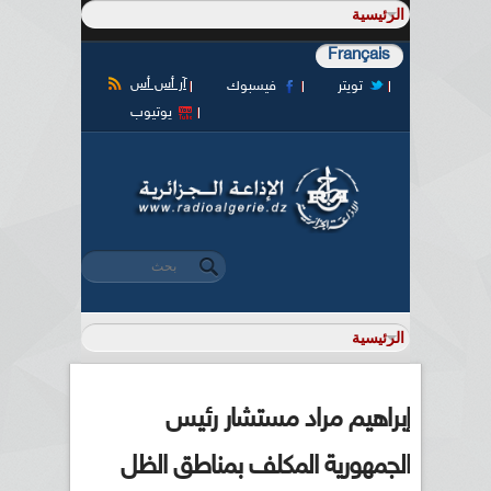
Français
آر أس أس
تويتر
فيسبوك
يوتيوب
‏بحث ‏
استمارة البحث
إبراهيم مراد مستشار رئيس
الجمهورية المكلف بمناطق الظل