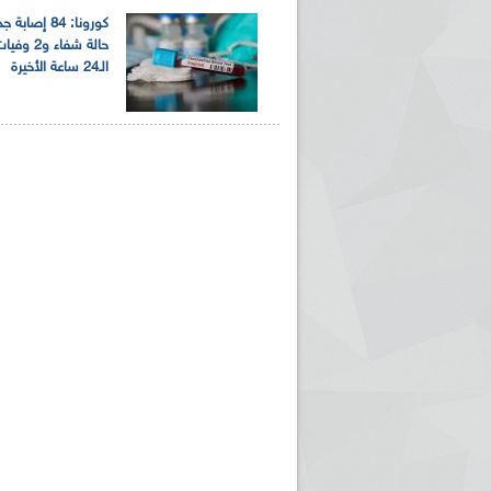
حالة شفاء و2
الـ24 ساعة الأخيرة
ريم الإذاعة الجزائرية للرياضيين البارالمبيين المتوجين
بالصور... اللقاء الوطني لمديري الإذ
اليات في طوكيو
حول مرافقة وتغطية الإنتخابات المحلية لـ27 نوفمب