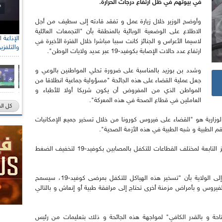
في بيوتهم في ظل ارتفاع درجات الحرارة.
وأوضح الوزير خلال زيارة عمل و تفقد قادته إلى سطيف من أجل
الاطلاع على الوضعية الوبائية بالمنطقة بأن "التجمعات العائلية
لاسيما الأعراس و الجنائز كانت سببا مباشرا خلال الفترة الأخيرة في
والتلفزي
ارتفاع عدد حالات الإصابة بكوفيد-19 عبر عديد ولايات الوطن".
وشدد بن بوزيد بالمناسبة على ضرورة تحلي المواطنين بالوعي و
جعل عملية القضاء على هذه الجائحة "مسؤولية جماعية انطلاقا من
المواطن الذي من المفروض أن يكون شريكا أولا للأطباء و
العاملين في قطاع الصحة في هذه المعركة".
كل ال
لوزارية هو "القضاء على فيروس كورونا من خلال تسخير جميع الإمكانيات
م الطبية و شبه الطبية في هذه الأزمة الصحية".
ودعا بن بوزيدإلى تسخير الفنادق و الهياكل و المراكز التابعة لمختلف القطاعات للتكفل بالمصابين بكوفيد-19 لتخفيف الضغط
وأكد الوزير خلال زيارة العمل و التفقد التي قادته إلى الولاية بأن "تسخير هذه الهياكل للتكفل بمرضى كوفيد-19، سيسمح
يروس و بأمراض مزمنة أخرى تحتاج إلى مرافقة طبية أو إنعاش و بالتالي
حة و بالقدر الكافي" لمواجهة هذه الجائحة و ذلك بتعليمات من رئيس