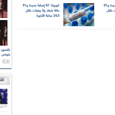
كورونا: 84 إصابة جديدة و61
كورونا: 67 إصابة جديدة و51
 وفيات خلال
حالة شفاء و3 وفيات خلال
الـ24 ساعة الأخيرة
اعات الوطنية والجهوية
الإذاعة الجزائرية تقف دقيقة صمت ترحما على أرواح شهداء
ر 2021
17 أكتوبر 1961
بتونس
الأ
01 يونيو 2021 |