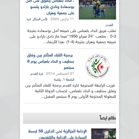
: اتحاد بلعباس يتفوق على أمل
بوسعادة ونادي بارادو يقسو
على جمعية وهران
11 مارس 2020
,
كأس الجزائر
كرة
القدم
تغلب فريق اتحاد بلعباس على ضيفه أمل بوسعادة بنتيجة
3-0 ، بملعب "24 فبراير 1956"فيما فاز نادي بارادو على
ضيفه جمعية وهران بنتيجة (4-1) ،هذا الأربعاء...
برمجة اللقاء المتأخر بين وفاق
سطيف و اتحاد بلعباس يوم 6
سبتمبر
31 أغسطس 2014
,
كرة القدم
,
الرابطة 1
رياضة
قررت الرابطة المحترفة لكرة القدم برمجة اللقاء المتأخر بين
وفاق سطيف و اتحاد بلعباس، لحساب الجولة الثانية
للبطولة المحترفة الأولى يوم 6 سبتمبر المقبل...
طالع ايضاً
الإذاعة الجزائرية تحي الذكرى 59 لبسط
السيادة على الإذاعة والتلفزيون