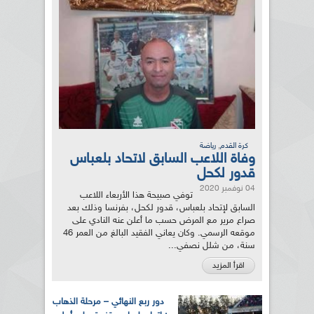
,
كرة القدم
رياضة
وفاة اللاعب السابق لاتحاد بلعباس
قدور لكحل
04 نوفمبر 2020
توفي صبيحة هذا الأربعاء اللاعب
السابق لإتحاد بلعباس، قدور لكحل، بفرنسا وذلك بعد
صراع مرير مع المرض حسب ما أعلن عنه النادي على
موقعه الرسمي. وكان يعاني الفقيد البالغ من العمر 46
سنة، من شلل نصفي...
اقرأ المزيد
دور ربع النهائي – مرحلة الذهاب