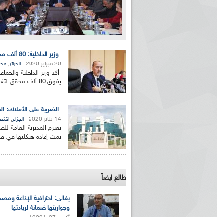
وزير الداخلية: 80 ألف محقق لتغطية عملية الإحصاء العام للسكان
20 فبراير 2020
,
الجزائر
مجت
أكد وزير الداخلية والجماع
يفوق 80 ألف محقق لتغطية عملية الإحصاء العام...
الضريبة على الأملاك: ال
14 يناير 2020
,
الجزائر
اقتص
تعتزم المديرية العامة لل
تمت إعادة هيكلتها في قانون المالية ل
طالع ايضاً
بغالي: احترافية الإذاعة ومصد
وجواريتها ضمانة لريادتها