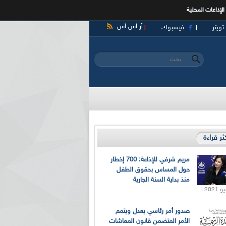
الإذاعات المحلية
آر أس أس
تويتر
فيسبوك
‏بحث ‏
استمارة البحث
كثر قراءة
مريم شرفي للإذاعة: 700 إخطار
حول المساس بحقوق الطفل
منذ بداية السنة الجارية
صدور أمر رئاسي يعدل ويتمم
الأمر المتضمن قانون المعاشات