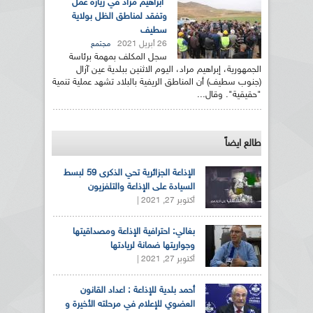
ابراهيم مراد في زيارة عمل
وتفقد لمناطق الظل بولاية
سطيف
26 أبريل 2021
مجتمع
سجل المكلف بمهمة برئاسة
الجمهورية، إبراهيم مراد، اليوم الاثنين ببلدية عين آزال
(جنوب سطيف) أن المناطق الريفية بالبلاد تشهد عملية تنمية
"حقيقية". وقال...
طالع ايضاً
الإذاعة الجزائرية تحي الذكرى 59 لبسط
السيادة على الإذاعة والتلفزيون
أكتوبر 27, 2021 |
بغالي: احترافية الإذاعة ومصداقيتها
وجواريتها ضمانة لريادتها
أكتوبر 27, 2021 |
أحمد بلدية للإذاعة : اعداد القانون
العضوي للإعلام في مرحلته الأخيرة و