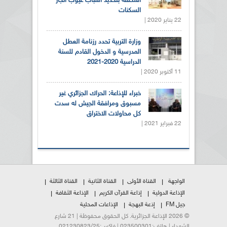
المكلفة بتحديد أسباب عيوب انجاز
السكنات
22 يناير 2020 |
وزارة التربية تحدد رزنامة العطل
المدرسية و الدخول القادم للسنة
الدراسية 2020-2021
11 أكتوبر 2020 |
خبراء للإذاعة: الحراك الجزائري غير
مسبوق ومرافقة الجيش له سدت
كل محاولات الاختراق
22 فبراير 2021 |
الواجهة
القناة الأولى
القناة الثانية
القناة الثالثة
الإذاعة الدولية
إذاعة القرآن الكريم
الإذاعة الثقافة
جيل FM
إذعة البهجة
الإذاعات المحلية
© 2026 الإذاعة الجزائرية. كل الحقوق محفوظة | 21 شارع
الشهداء | هاتف:023500301 | فاكس:021230823/25