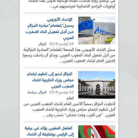
في برنامج زوايا الأحدث للقناة الإذاعية الأولى هذا الثلاثاء
أولويات البرامج الانتخابية لمرشحيهم في...
الإتـحـاد الأوروبي
يسجـل"باهتمام"مبادرة الجـزائـر
مـن أجـل تفعيــل اتحاد المـغـرب
العـربي
23 نوفمبر 2018
الجزائر
سجل الاتحاد الأوروبي هذا الجمعة"باهتمام"المبادرة الجزائرية
من أجل تفعيل اتحاد المغرب العربي. ويذكر أن راسلت رسميا
الامين العام لاتحاد المغرب العربي...
الجزائر تدعو إلى تنظيم اجتماع
مجلس وزراء الخارجية لاتحاد
المغرب العربي
22 نوفمبر 2018
,
,
الجزائر
سياسة
العالم
أخطرت الجزائر رسمياً الأمين العام لاتحاد المغرب العربي من
أجل تنظيم اجتماع مجلس وزراء الخارجية لاتحاد المغرب
العربي "في أقرب وقت ممكن" حسب بيان...
العاهل المغربي يؤكد في برقية
إلى الرئيس بوتفليقة أن الاتحاد