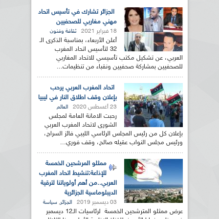
الجزائر تشارك في تأسيس اتحاد
مهني مغاربي للصحفيين
18 فبراير 2021
ثقافة وفنون
أعلن الأربعاء، بمناسبة الذكرى الـ
32 لتأسيس اتحاد المغرب
العربي، عن تشكيل مكتب تأسيسي للاتحاد المغاربي
للصحفيين بمشاركة صحفيين ونقباء من تنظيمات...
اتحاد المغرب العربي يرحب
بإعلان وقف اطلاق النار في ليبيا
23 أغسطس 2020
العالم
رحبت الامانة العامة لمجلس
الشورى لاتحاد المغرب العربي
بإعلان كل من رئيس المجلس الرئاسي الليبي فائز السراج،
ورئيس مجلس النواب عقيله صالح، وقف فوري...
ممثلو المرشحين الخمسة
للإذاعة:تنشيط اتحاد المغرب
العربي..من أهم أولوياتنا لترقية
الديبلوماسية الجزائرية
03 ديسمبر 2019
,
الجزائر
سياسة
عرض ممثلو المترشحين الخمسة لرئاسيات الـ12 ديسمبر