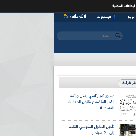
الإذاعات المحلية
آر أس أس
تويتر
فيسبوك
‏بحث ‏
استمارة البحث
كثر قراءة
صدور أمر رئاسي يعدل ويتمم
الأمر المتضمن قانون المعاشات
العسكرية
تأجيل الدخول المدرسي القادم
إلى 21 سبتمبر