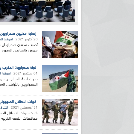
إصابة مدنيين صحراويين
20 أكتوبر 2021
,
افريقيا
الع
أصيب مدنيان صحراويان ب
مهريز، بالمناطق المحررة 
لجنة صحراوية: المغرب يت
01 سبتمبر 2021
,
افريقيا
ا
حذرت لجنة الدفاع عن حق 
الصحراويين بالأراضي الم
قوات الاحتلال الصهيوني تعتقل 18 فلسطينيا من الض
31 أغسطس 2021
الشرق 
محافظات الضفة الغربية وا