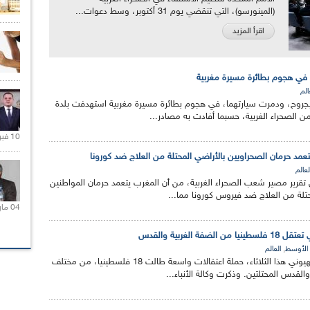
(المينورسو)، التي تنقضي يوم 31 أكتوبر، وسط دعوات...
اقرأ المزيد
 في هجوم بطائرة مسيرة مغربية
الم
جروح، ودمرت سيارتهما، في هجوم بطائرة مسيرة مغربية استهدفت بلدة
من الصحراء الغربية، حسبما أفادت به مصادر...
10 فبراير 2021 |
عمد حرمان الصحراويين بالأراضي المحتلة من العلاج ضد كورونا
لعالم
تقرير مصير شعب الصحراء الغربية، من أن المغرب يتعمد حرمان المواطنين
حتلة من العلاج ضد فيروس كورونا مما...
04 مارس 2020 |
فة الغربية والقدس
,
الأوسط
العالم
شنت قوات الاحتلال الصهيوني هذا الثلاثاء، حملة اعتقالات واسعة طالت 18 فلسطينيا، من مختلف
لقدس المحتلتين. وذكرت وكالة الأنباء...