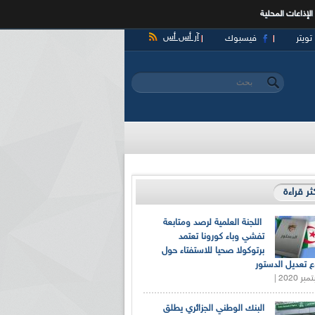
الإذاعات المحلية
آر أس أس
تويتر
فيسبوك
‏بحث ‏
استمارة البحث
كثر قراءة
اللجنة العلمية لرصد ومتابعة
تفشي وباء كورونا تعتمد
برتوكولا صحيا للاستفتاء حول
 تعديل الدستور
البنك الوطني الجزائري يطلق