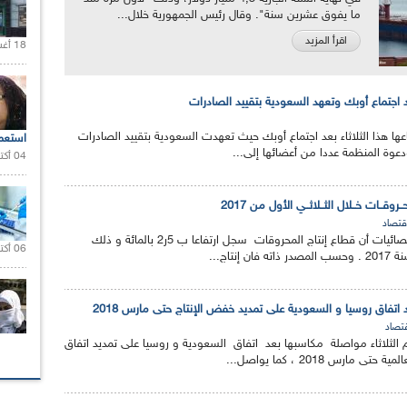
ما يفوق عشرين سنة". وقال رئيس الجمهورية خلال...
اقرأ المزيد
18 أغسطس 2020 |
 اجتماع أوبك وتعهد السعودية بتقييد الصادرات
ها هذا الثلاثاء بعد اجتماع أوبك حيث تعهدت السعودية بتقييد الصادرات
استعم
ودعوة المنظمة عددا من أعضائها إلى...
04 أكتوبر 2020 |
حــروقــات خــلال الثــلاثــي الأول من 2017
قتصاد
أعلن الديوان الوطني للإحصائيات أن قطاع إنتاج المحروقات سجل ارتفاعا ب 5ر2 بالمائة و ذلك
06 أكتوبر 2021 |
نتاج...
 اتفاق روسيا و السعودية على تمديد خفض الإنتاج حتى مارس 2018
تصاد
م الثلاثاء مواصلة مكاسبها بعد اتفاق السعودية و روسيا على تمديد اتفاق
ارس 2018 ، كما يواصل...