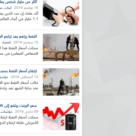
أكثر من مليار شخص يعا
16 نوفمبر 2016
,
أبحاث
صح
1.1 مليار في أنحاء العالم مع انتقال وطأة المرض من الأثرياء...
النفط يرتفع بعد تراجع ال
15 سبتمبر 2016
اقتصاد
سجلت أسعار النفط هذا الخ
النخفاض المفاجئ في مخزو
ارتفاع أسعار النفط بسب
15 أغسطس 2016
مؤشرا
مالت أسعار النفط نحو الا
منذ بداية الشهر بعد زياد
سعر البرنت يرتفع إلى 84ر39 دولار في الأسواق الآسيوية
09 مارس 2016
,
مؤشرات
سجلت أسعار النفط ارتفاعا
الأمريكي قابله ارتفاع ال