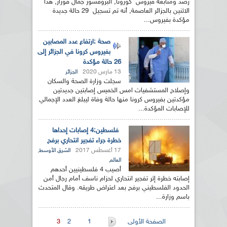
رصد ومتابعة فيروس كورونا, البروفسور جمال فورار, هذا
الاثنين بالجزائر العاصمة, أنه تم تسجيل 29 حالة جديدة
مؤكدة بفيروس...
صحة :ارتفاع عدد المصابين
بفيروس كرونا في الجزائر إلى
26 حالة مؤكدة
13 مارس 2020
الجزائر
سجلت وزارة الصحة والسكان
وإصلاح المستشفيات امس الخميس إصابتين جديدتين
مؤكدتين بفيروس كرونا منها حالة وفاة ليبلغ العدد الإجمالي
للإصابات المؤكدة...
فلسطين:4 إصابات إحداها
خطرة جراء تفجير انتحاري برفح
17 أغسطس 2017
,
الشرق الأوسط
العالم
أصيب 4 فلسطينيين أحدهم
إصابته خطرة إثر تفجير انتحاري لحزام ناسف أمام رجال أمن
الحدود الفلسطيني برفح بعد اعتراض طريقه. وقال المتحدث
باسم وزارة...
الصفحات
الصفحة الأولى
1
2
3