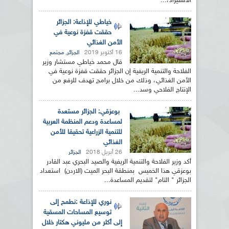
الاستيراد،...
خياطي للإذاعة: الجزائر
حققت قفزة نوعية في
الأمن الغذائي
16 أكتوبر 2019
,
الجزائر
مجتمع
قال محمد خياطي مستشار وزير
الفلاحة والتنمية الريفية إن الجزائر حققت قفزة نوعية في
الأمن الغذائي، وذلك من خلال برامج تهدف للرفع من
الإنتاج الفلاحي وسد...
بوعزقي: الجزائر مستعدة
لمساعدة ودعم المنظمة العربية
للتنمية الزراعية تحقيقا للأمن
الغذائي
26 أبريل 2018
الجزائر
أكد وزير الفلاحة والتنمية الريفية والصيد البحري عبد القادر
بوعزقي هذا الخميس بمنطقة البحر الميت (الاردن) استعداد
الجزائر " التام" لتقديم المساعدة...
نوري للإذاعة :نطمح إلى
توسيع المساحات المسقية
إلى أكثر من مليوني هكتار خلال