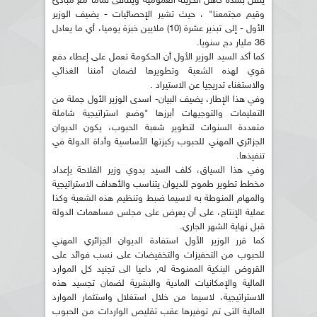
يثقل بشدة كاهل الخزينة العمومية ويتنافى تماما مع مبادئ
وقيم مجتمعنا" ، حيث تشير الإحصائيات - يضيف الوزير
الأول - إلى تبذير عشرة (10) ملايين خبزة يوميا، أي ما يعادل
36 مليار دج سنويا.
كما أكد السيد الوزير الأول أن الحكومة تعمل على إعطاء دفع
قوي لهذه الشعبة وتطويرها لضمان أمننا الغذائي
والاستغناء تدريجيا عن الاستيراد .
وفي هذا الإطار، يضيف البيان- اسدى الوزير الأول جملة من
التعليمات والتوجيهات أبرزها "وضع استراتيجية شاملة
متعددة السنوات لتطوير شعبة الحبوب، يكون الديوان
الجزائري المهني للحبوب ركيزتها الأساسية وأداة الدولة في
تنفيذها.
وفي هذا السياق، كلف السيد بدوي وزير الفلاحة بإعداد
مخطط تطوير طموح للديوان يتناسب والأهداف الاستراتيجية
والمهام المنوطة به لاسيما ضبط وتنظيم هذه الشعبة وكذا
عملية الإنتاج، على أن يعرض على مجلس مساهمات الدولة
قبل نهاية الشهر الجاري.
كما قرر الوزير الأول استفادة الديوان الجزائري المهني
للحبوب من التحفيزات والتخفيضات على نسب فوائد على
القروض البنكية الممنوحة له, داعيا الى تجنيد كل الموارد
المالية والإمكانيات المادية والبشرية لضمان تجسيد هذه
الاستراتيجية، لاسيما من خلال استغلال واستثمار الموارد
المالية التي تم توفيرها عقب تقليص الواردات من الحبوب