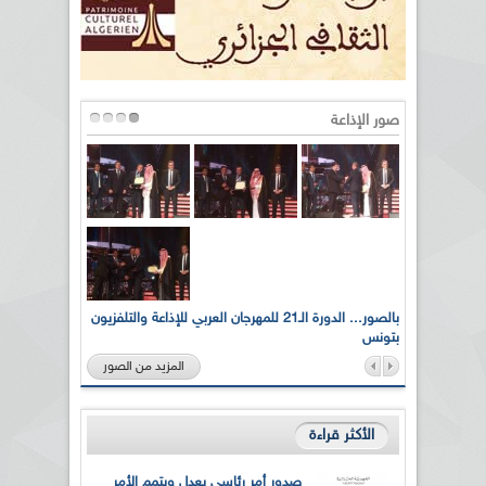
صور الإذاعة
لى أرواح
بالصور... الدورة الـ21 للمهرجان العربي للإذاعة والتلفزيون
بتونس
المزيد من الصور
الأكثر قراءة
صدور أمر رئاسي يعدل ويتمم الأمر