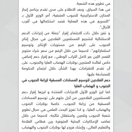
في تطوير هذه الشعبة.
في هذا السياق، وبعد الاطلاع على مدى تقدم برنامج إنجاز
المخازن الاستراتيجية للحبوب المتبقية، أمر الوزير الأول بـ
"التسريع في هذه العملية قصد استكمالها في أقرب
الآجال".
و تقرر خلال ذات الاجتماع إقرار "جملة من إجراءات الدعم
الاستثنائية لتشجيع المستثمرين الفلاحين في مجال إنتاج
الحبوب على الرفع من مستويات الإنتاج وتوسيع
استثماراتهم"، لاسيما من خلال الرفع من سعر شراء منتوج
القمح اللين عبر كامل التراب الوطني، مع إقرار دعم إضافي
خاص لفائدة المنتجين بولايات الهضاب العليا والجنوب، على
أن تقدم الاقتراحات بهذا الشأن خلال اجتماع الحكومة
للمصادقة عليها.
دعم الفلاحين لتوسيع المساحات المسقية لزراعة الحبوب في
الجنوب و الهضاب العليا
كما ابرز الوزير الأول الاجراءات المتخذة و ابرزها إقرار دعم
للمستثمرين الفلاحيين من أجل حثهم على توسيع المساحات
المسقية من زراعة الحبوب، خاصة بولايات الجنوب
والهضاب العليا، و كذا تعزيز البحث العلمي في مجال تطوير
شعبة الحبوب وتثمين واستغلال نتائجه، لاسيما من خلال
تعاضد الإمكانيات البحثية المتوفرة بين قطاعي الفلاحة
والتعليم العالي، وإنشاء فروع لها بولايات الجنوب والهضاب