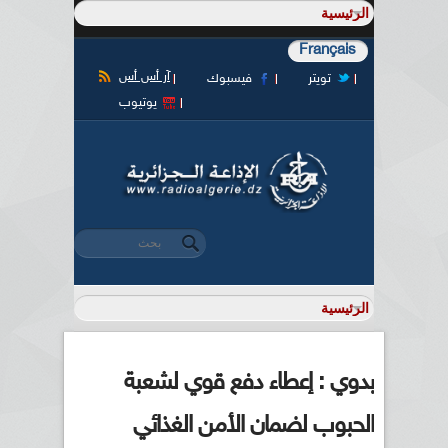
Français
آر أس أس
تويتر
فيسبوك
يوتيوب
‏بحث ‏
استمارة البحث
بدوي : إعطاء دفع قوي لشعبة
الحبوب لضمان الأمن الغذائي