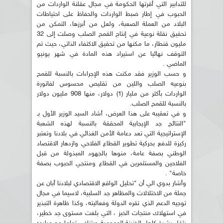
للتدابير التي أقرتها الحكومة في مجال عقلنة الواردات من
الحبوب في إطار ضبط الواردات والحفاظ على احتياطات
البلاد من العملة الصعبة، ولعل من أبرزها، التمكن من
تحقيق نقلة نوعية في إنتاج القمح الصلب وصلت إلى 32
مليون قنطار، ما مكنها من تحقيق الاكتفاء الذاتي، حيث تم
التوقف نهائيا عن استيراد هذه المادة في شهر يونيو
الماضي .
و حسب الوزير فقد مكنت هذه الإجراءات بالنسبة للقمح
بنوعيه الصلب واللين من تقليص محسوس لفاتورة
الواردات بأكثر من مليار (1) دولار، منها 908 مليون دولار
بالنسبة للقمح الصلب.
و في تعقيبه على هذا العرض، أشاد السيد الوزير الأول بـ
"النتائج جد الإيجابية المحققة بالنسبة لهذه الشعبة
الإستراتيجية التي تعد دعامة الأمن الغذائي في بلادنا وتعتبر
ركيزة للدفع بحركية تطوير القطاع الفلاحي وازدهار الاقتصاد
الوطني بصفة عامة، منوها بالجهود المبذولة من قبل
الفلاحين والمستثمرين في القطاع ومنتجي الحبوب بصفة
خاصة" .
وأشار بدوي الي أن "تحليل الواقع الاقتصادي لبلادنا أبان عن
جملة من الاختلالات والمظاهر جد السلبية، لاسيما في مجال
توجيه الدعم الذي تقره الدولة وفعاليته، وكذا ظاهرة التبذير
في استهلاك منتجات الخبز ، التي بلغت مستوى جد خطير،