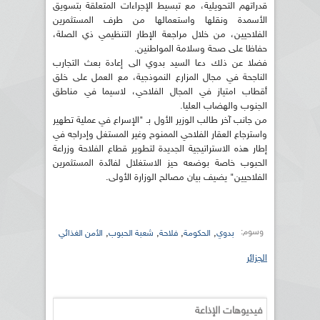
قدراتهم التحويلية، مع تبسيط الإجراءات المتعلقة بتسويق
الأسمدة ونقلها واستعمالها من طرف المستثمرين
الفلاحيين، من خلال مراجعة الإطار التنظيمي ذي الصلة،
حفاظا على صحة وسلامة المواطنين.
فضلا عن ذلك دعا السيد بدوي الى إعادة بعث التجارب
الناجحة في مجال المزارع النموذجية، مع العمل على خلق
أقطاب امتياز في المجال الفلاحي، لاسيما في مناطق
الجنوب والهضاب العليا.
من جانب آخر طالب الوزير الأول بـ "الإسراع في عملية تطهير
واسترجاع العقار الفلاحي الممنوح وغير المستغل وإدراجه في
إطار هذه الاستراتيجية الجديدة لتطوير قطاع الفلاحة وزراعة
الحبوب خاصة بوضعه حيز الاستغلال لفائدة المستثمرين
الفلاحيين" يضيف بيان مصالح الوزارة الأولى.
وسوم:
,
,
,
,
بدوي
الحكومة
فلاحة
شعبة الحبوب
الأمن الغذائي
الجزائر
فيديوهات الإذاعة