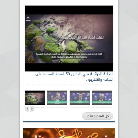
رئيس اللجنة الوطنية الجزائرية للتضامن مع الشعب
الإذاعة الجزائرية تحي الذكرى 59 لبسط السيادة على
الإذاعة والتلفزيون
الصحراوي السيد سعيد العياشي
كل الفيديوهات