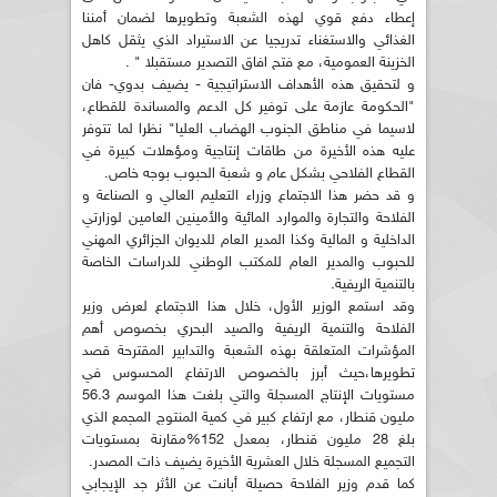
إعطاء دفع قوي لهذه الشعبة وتطويرها لضمان أمننا
الغذائي والاستغناء تدريجيا عن الاستيراد الذي يثقل كاهل
الخزينة العمومية، مع فتح افاق التصدير مستقبلا " .
و لتحقيق هذه الأهداف الاستراتيجية - يضيف بدوي- فان
"الحكومة عازمة على توفير كل الدعم والمساندة للقطاع،
لاسيما في مناطق الجنوب الهضاب العليا" نظرا لما تتوفر
عليه هذه الأخيرة من طاقات إنتاجية ومؤهلات كبيرة في
القطاع الفلاحي بشكل عام و شعبة الحبوب بوجه خاص.
و قد حضر هذا الاجتماع وزراء التعليم العالي و الصناعة و
الفلاحة والتجارة والموارد المائية والأمينين العامين لوزارتي
الداخلية و المالية وكذا المدير العام للديوان الجزائري المهني
للحبوب والمدير العام للمكتب الوطني للدراسات الخاصة
بالتنمية الريفية.
وقد استمع الوزير الأول، خلال هذا الاجتماع لعرض وزير
الفلاحة والتنمية الريفية والصيد البحري بخصوص أهم
المؤشرات المتعلقة بهذه الشعبة والتدابير المقترحة قصد
تطويرها،حيث أبرز بالخصوص الارتفاع المحسوس في
مستويات الإنتاج المسجلة والتي بلغت هذا الموسم 56.3
مليون قنطار، مع ارتفاع كبير في كمية المنتوج المجمع الذي
بلغ 28 مليون قنطار، بمعدل 152%مقارنة بمستويات
التجميع المسجلة خلال العشرية الأخيرة يضيف ذات المصدر.
كما قدم وزير الفلاحة حصيلة أبانت عن الأثر جد الإيجابي