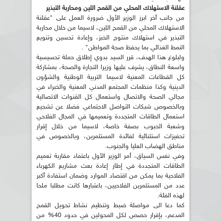
عقلنة الاستهلاك المحلي من القمح اللين ومحاربة التبذير
من جانب أخر ابرز الوزير الأول ضرورة العمل على "عقلنة
الاستهلاك المحلي من القمح اللين، لاسيما من خلال محاربة
التبذير في استهلاك منتوج الخبز، وإعادة تحسين وتنويع
النمط الغذائي بما يحفظ صحة المواطن" .
ولبلوغ هذا الهدف، قرر السيد بدوي إطلاق حملة تحسيسية
واسعة النطاق، يشرف عليها وزيرا التجارة والصحة، بمشاركة
كل القطاعات المعنية لاسيما التربية الوطنية والشؤون
الدينية وكذا منظمات المجتمع المدني المعنية والخبراء في
مجالي الصحة والاتصال واستعمال كل القنوات الاتصالية
وبالخصوص شبكات التواصل الاجتماعي فضلا عن تشجيع
استعمال الطاقات المتجددة وتعميمها في المجال الفلاحي
وشعبة الحبوب بصفة خاصة، لاسيما من خلال إقرار
تحفيزات استثنائية لفائدة المستثمرين، وبالخصوص في
مناطق الهضاب العليا والجنوب.
وفي نفس السياق، أمر الوزير الأول باعتماد مقاربة تعميم
الطاقات المتجددة في إطار إعادة بعث مشاريع الكهرباء
الفلاحية بما يمكن من اقتصاد الموارد وضمان استفادة أكبر
عدد من المستثمرين الفلاحيين، باعتبارها كانت مطلبا ملحا
لهذه الفئة.
كما دعا الى مواصلة ضبط وتنظيم نشاط تحويل القمح
المدعم، بإقرار حصص لكل المحولين في حدود 40% من