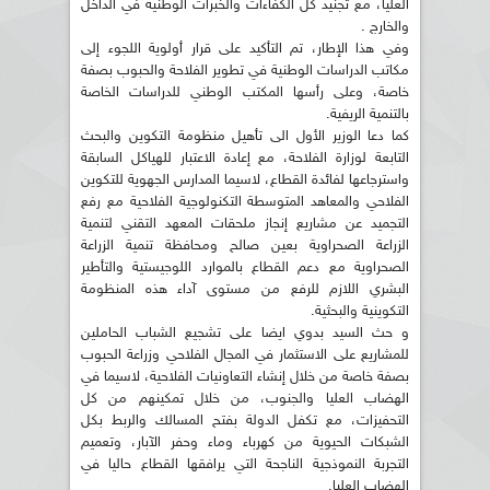
العليا، مع تجنيد كل الكفاءات والخبرات الوطنية في الداخل
والخارج .
وفي هذا الإطار، تم التأكيد على قرار أولوية اللجوء إلى
مكاتب الدراسات الوطنية في تطوير الفلاحة والحبوب بصفة
خاصة، وعلى رأسها المكتب الوطني للدراسات الخاصة
بالتنمية الريفية.
كما دعا الوزير الأول الى تأهيل منظومة التكوين والبحث
التابعة لوزارة الفلاحة، مع إعادة الاعتبار للهياكل السابقة
واسترجاعها لفائدة القطاع، لاسيما المدارس الجهوية للتكوين
الفلاحي والمعاهد المتوسطة التكنولوجية الفلاحية مع رفع
التجميد عن مشاريع إنجاز ملحقات المعهد التقني لتنمية
الزراعة الصحراوية بعين صالح ومحافظة تنمية الزراعة
الصحراوية مع دعم القطاع بالموارد اللوجيستية والتأطير
البشري اللازم للرفع من مستوى آداء هذه المنظومة
التكوينية والبحثية.
و حث السيد بدوي ايضا على تشجيع الشباب الحاملين
للمشاريع على الاستثمار في المجال الفلاحي وزراعة الحبوب
بصفة خاصة من خلال إنشاء التعاونيات الفلاحية، لاسيما في
الهضاب العليا والجنوب، من خلال تمكينهم من كل
التحفيزات، مع تكفل الدولة بفتح المسالك والربط بكل
الشبكات الحيوية من كهرباء وماء وحفر الآبار، وتعميم
التجربة النموذجية الناجحة التي يرافقها القطاع حاليا في
الهضاب العليا.