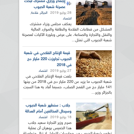
إجتماع وزاري مشترك لبحث
عصرنة شعبة الحبوب
28 يوليو 2019
,
,
الجزائر
فلاحة
اقتصاد
يعكف مجلس وزراء مشترك
المشكل من قطاعات الفلاحة والطاقة والموارد المائية
والنقل والتجارة والصناعة، على عرض وبلورة الآليات لعصرنة
شعبة الحبوب التي تمثل...
قيمة الإنتاج الفلاحي في شعبة
الحبوب تجاوزت 220 مليار دج
في 2018
27 يوليو 2019
اقتصاد
بلغت قيمة الإنتاج الفلاحي في
شعبة الحبوب ما يزيد عن 220 مليار دج في 2018 من بينها
141 مليار دج من القمح الصلب، حسبما أفاد به هذا السبت
بالجزائر وزير...
جلاب : سنطهر شعبة الحبوب
وسيحال المخالفين أمام العدالة
18 يوليو 2019
اقتصاد
صرح وزير التجارة سعيد جلاب
هذا الخميس بوهران أن عملية
تطهير شعبة الحبوب من ممارسات التحايل لا تزال متواصلة