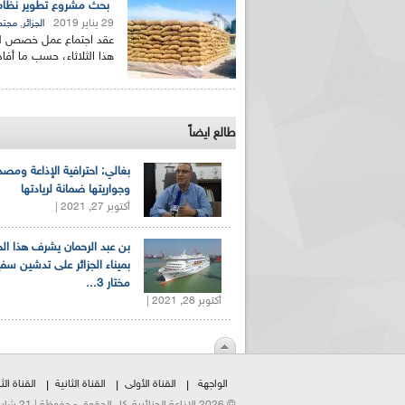
بحث مشروع تطوير نظام 
29 يناير 2019
,
الجزائر
مجتم
عقد اجتماع عمل خصص لب
هذا الثلاثاء، حسب ما أفاد ب
طالع ايضاً
بغالي: احترافية الإذاعة ومصد
وجواريتها ضمانة لريادتها
أكتوبر 27, 2021 |
بن عبد الرحمان يشرف هذا ا
بميناء الجزائر على تدشين سف
مختار 3...
أكتوبر 28, 2021 |
الواجهة
القناة الأولى
القناة الثانية
القناة الثا