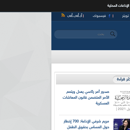
الإذاعات المحلية
آر أس أس
تويتر
فيسبوك
‏بحث ‏
استمارة البحث
كثر قراءة
صدور أمر رئاسي يعدل ويتمم
الأمر المتضمن قانون المعاشات
العسكرية
مريم شرفي للإذاعة: 700 إخطار
حول المساس بحقوق الطفل