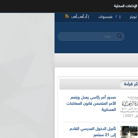
الإذاعات المحلية
آر أس أس
تويتر
فيسبوك
‏بحث ‏
استمارة البحث
كثر قراءة
صدور أمر رئاسي يعدل ويتمم
الأمر المتضمن قانون المعاشات
العسكرية
تأجيل الدخول المدرسي القادم
إلى 21 سبتمبر