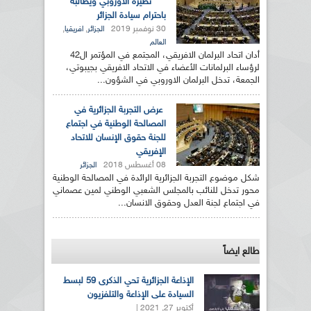
نظيره الاوروبي ويطالبه
باحترام سيادة الجزائر
30 نوفمبر 2019
,
,
الجزائر
افريقيا
العالم
أدان اتحاد البرلمان الافريقي، المجتمع في المؤتمر ال42
لرؤساء البرلمانات الأعضاء في الاتحاد الافريقي بجيبوتي،
الجمعة، تدخل البرلمان الاوروبي في الشؤون...
عرض التجربة الجزائرية في
المصالحة الوطنية في اجتماع
للجنة حقوق الإنسان للاتحاد
الإفريقي
08 أغسطس 2018
الجزائر
شكل موضوع التجربة الجزائرية الرائدة في المصالحة الوطنية
محور تدخل للنائب بالمجلس الشعبي الوطني لمين عصماني
في اجتماع لجنة العدل وحقوق الانسان...
طالع ايضاً
الإذاعة الجزائرية تحي الذكرى 59 لبسط
السيادة على الإذاعة والتلفزيون
أكتوبر 27, 2021 |