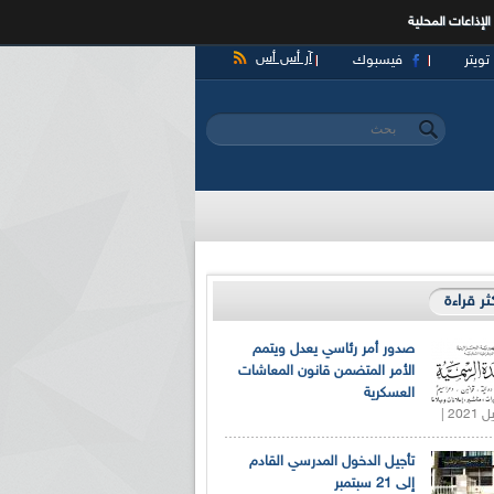
الإذاعات المحلية
آر أس أس
تويتر
فيسبوك
‏بحث ‏
استمارة البحث
كثر قراءة
صدور أمر رئاسي يعدل ويتمم
الأمر المتضمن قانون المعاشات
العسكرية
تأجيل الدخول المدرسي القادم
إلى 21 سبتمبر