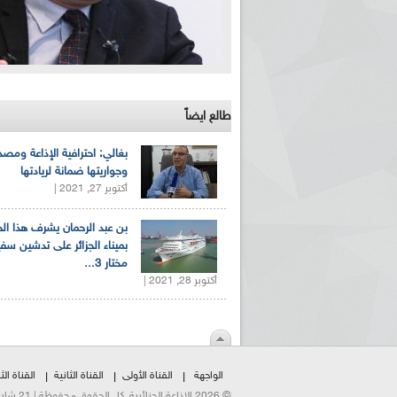
طالع ايضاً
بغالي: احترافية الإذاعة ومصد
وجواريتها ضمانة لريادتها
أكتوبر 27, 2021 |
بن عبد الرحمان يشرف هذا ا
بميناء الجزائر على تدشين سف
مختار 3...
أكتوبر 28, 2021 |
الواجهة
القناة الأولى
القناة الثانية
القناة الثا
© 2026 الإذاعة الجزائرية. كل الحقوق محفوظة | 21 شارع الشهداء | هاتف:023500301 | فاكس:021230823/25