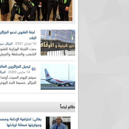
لجنة الفتوى تدعو الجزا
البلاد
10 فبراير 2021
,
الجزائر
سيا
دعت اللجنة الوزارية للفتو
الشعب والسلطة والجيش و
ترحيل الجزائريين العا
14 مارس 2020
الجزائ
سيتم اليوم السبت أوغدا ال
الجزائر، حسبما اكده اليوم
طالع ايضاً
بغالي: احترافية الإذاعة ومصد
وجواريتها ضمانة لريادتها