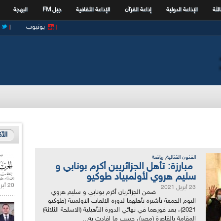
الثة
الإذاعة الدولية
إذاعة القرآن
الإذاعة الثقافية
جيل FM
البهجة
يوتيوب
الأ
,
الفنون القتالية
رياضة
مبارزة: تأهل الجزائريين أكرم بونابي و
سليم هروي لأولمبياد طوكيو
20 أبريل 2021 |
23 أبريل 2021
ضمن الجزائريان أكرم بونابي و سليم هروي
اليوم الجمعة تأشيرة تأهلهما لدورة الالعاب الاولمبية (طوكيو
2021)، بعد فوزهما في نهائي الدورة التأهيلية (الاسلحة الثلاثة)
المقامة بالقاهرة (مصر)، حسب ما افادت به...