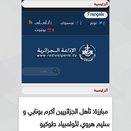
Français
آر أس أس
تويتر
فيسبوك
يوتيوب
‏بحث ‏
استمارة البحث
مبارزة: تأهل الجزائريين أكرم بونابي و
سليم هروي لأولمبياد طوكيو