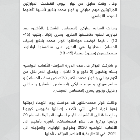
وفي وقت سابق من نهار اليوم، اقتطعت المبارزتين
الجزائريتين مريم مباركي و كوثر محمد بلكبير تأشيرة تأهلهما
للموعد الأولمبي.
وفازت المبارزة مباركي (اختصاص الشيش) بالتأشيرة بعد
تجاوزها لعقبة منافستها المغربية يسرى زكراني بنتيجة (15-
10) ، فيما فرضت مواطنتها كوثر محمد بلبكير (سيف
الحسام) سيطرتها هي الاخرى على منافستها اولااوند
بينيديكسيون (نيجيريا) بنتيجة (15- 13).
و شاركت الجزائر في هذه الدورة المؤهلة للألعاب الاولمبية
بستة رياضيين (3 ذكور و 3 اناث) ، ويتعلق الامر بكل من
أكرم بونابي و كوثر محمد بلكبير (اختصاص سيف الحسام ) و
سليم هروي و مريم مباركي (اختصاص الشيش) و بركاني
رافاييل وزبوج يسرى (اختصاص السيف ).
وكانت كوثر محمد-بلكبير قد عوضت يوم الأربعاء زميلتها
زهرة نورة كحلي التي تأكدت إصابتها بفيروس كورونا
وبالإضافة الى التأشيرات الأربع للمبارزة الجزائرية، اقتطع 29
رياضيا جزائريا في عشر اختصاصات، تأشيرة تأهلهم الى
الألعاب الأولمبية 2020 بطوكيو اليابانية، والمؤجلة الى
2021، في انتظار بقية العناصر المرتقب تأهلها.