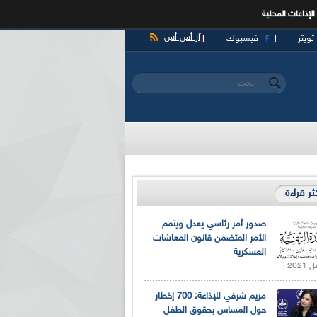
الإذاعات المحلية
آر أس أس
تويتر
فيسبوك
‏بحث ‏
استمارة البحث
كثر قراءة
صدور أمر رئاسي يعدل ويتمم
الأمر المتضمن قانون المعاشات
العسكرية
مريم شرفي للإذاعة: 700 إخطار
حول المساس بحقوق الطفل