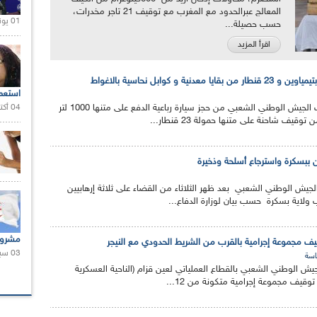
المعالج عبرالحدود مع المغرب مع توقيف 21 تاجر مخدرات،
01 يونيو 2021 |
حسب حصيلة...
اقرأ المزيد
نية و كوابل نحاسية بالاغواط
استعم
تمكنت مفرزتان من قوات الجيش الوطني الشعبي من حجز سيارة رباعية الدفع على متنها 1000 لتر
04 أكتوبر 2020 |
قيف شاحنة على متنها حمولة 23 قنطار...
ين ببسكرة واسترجاع أسلحة وذخيرة
ش الوطني الشعبي بعد ظهر الثلاثاء من القضاء على ثلاثة إرهابيين
ولاية بسكرة حسب بيان لوزارة الدفاع...
مشروع
قيف مجموعة إجرامية بالقرب من الشريط الحدودي مع النيجر
03 سبتمبر 2020 |
سة
ش الوطني الشعبي بالقطاع العملياتي لعين قزام (الناحية العسكرية
وقيف مجموعة إجرامية متكونة من 12...