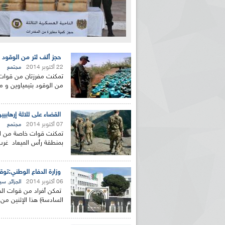
حجز ألف لتر من الوقود بتيمياوين و 23 قنطار من بقايا معد
22 أكتوبر 2014
مجتمع
من الوقود بتيمياوين و من تو
القضاء على ثلاثة إرهابي
07 أكتوبر 2014
مجتمع
تمكنت قوات خاصة من الجي
بمنطقة رأس الميعاد غرب 
وزارة الدفاع الوطني:تو
06 أكتوبر 2014
,
الجزائر
سيا
تمكن أفراد من قوات الجي
السادسة) هذا الإثنين من ت