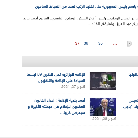
باسم رئيس الجمهورية على تقليد الرتب لعدد من الضباط السامين
ير الدفاع الوطني, رئيس أركان الجيش الوطني الشعبي, الفريق أحمد قايد
 عبد العزيز بوتفليقة, القائد...
37
36
35
…
اقيتها
الإذاعة الجزائرية تحي الذكرى 59 لبسط
السيادة على الإذاعة والتلفزيون
أكتوبر 27, 2021 |
لخميس
أحمد بلدية للإذاعة : اعداد القانون
ينة "باجي
العضوي للإعلام في مرحلته الأخيرة و
سيعرض قريبا...
أكتوبر 28, 2021 |