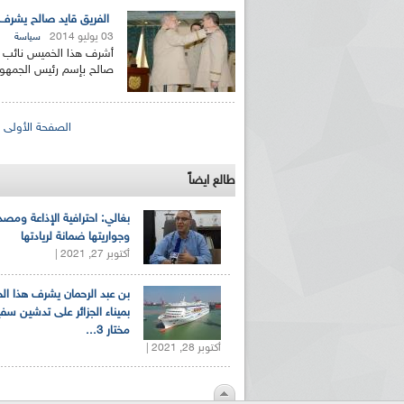
الفريق قايد صالح يشرف 
03 يوليو 2014
سياسة
أشرف هذا الخميس نائب وز
صالح بإسم رئيس الجمهورية,
الصفحات
الصفحة الأولى
طالع ايضاً
بغالي: احترافية الإذاعة ومصد
وجواريتها ضمانة لريادتها
أكتوبر 27, 2021 |
بن عبد الرحمان يشرف هذا ا
بميناء الجزائر على تدشين سف
مختار 3...
أكتوبر 28, 2021 |