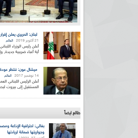
لبنان: الحريري يعلن إقرار مشروع موازنة 2020 وتخف
21 أكتوبر 2019
العالم
أية أعباء ضريبية جديدة, و
ميشال عون: ننتظر عودة
14 نوفمبر 2017
العالم
أعلن الرئيس اللبناني العم
المستقيل إلى بيروت لبح
طالع ايضاً
بغالي: احترافية الإذاعة ومصد
وجواريتها ضمانة لريادتها