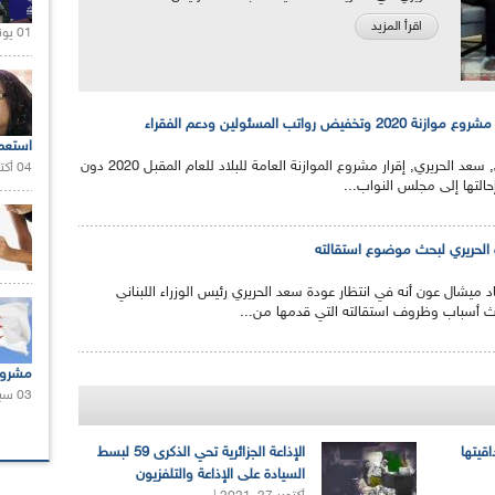
اقرأ المزيد
01 يونيو 2021 |
يض رواتب المسئولين ودعم الفقراء
استعم
أعلن رئيس الوزراء اللبناني, سعد الحريري, إقرار مشروع الموازنة العامة للبلاد للعام المقبل 2020 دون
04 أكتوبر 2020 |
إحالتها إلى مجلس النواب...
 الحريري لبحث موضوع استقالته
اد ميشال عون أنه في انتظار عودة سعد الحريري رئيس الوزراء اللبناني
ث أسباب وظروف استقالته التي قدمها من...
مشروع
03 سبتمبر 2020 |
اقيتها
الإذاعة الجزائرية تحي الذكرى 59 لبسط
السيادة على الإذاعة والتلفزيون