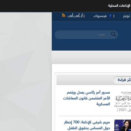
الإذاعات المحلية
آر أس أس
تويتر
فيسبوك
‏بحث ‏
استمارة البحث
كثر قراءة
صدور أمر رئاسي يعدل ويتمم
الأمر المتضمن قانون المعاشات
العسكرية
مريم شرفي للإذاعة: 700 إخطار
حول المساس بحقوق الطفل