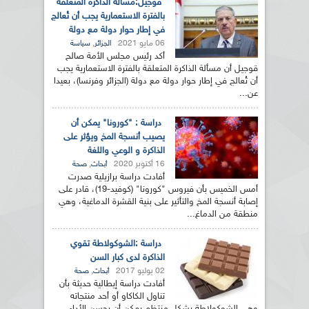
قوجيل:مسألة الذاكرة المتعلقة
بالفترة الاستعمارية يجب أن تُعالج
في إطار حوار دولة مع دولة
06 مايو 2021
,
الجزائر
سياسة
أكد رئيس مجلس الأمة صالح
قوجيل أن مسألة الذاكرة المتعلقة بالفترة الاستعمارية يجب
أن تُعالج في إطار حوار دولة مع دولة (الجزائر وفرنسا)، بعيدا
عن...
دراسة : "كورونا" يمكن أن
يصيب أنسجة المخ ويؤثر على
الذاكرة و الوعي واللغة
16 أكتوبر 2020
,
أبحاث
صحة
أفادت دراسة برازيلية صدرت
أمس الخميس بأن فيروس "كورونا" (كوفيد-19)، قادر على
إصابة أنسجة المخ والتأثير على بنية القشرة الدماغية، وهي
منطقة من الدماغ...
دراسة :الشوكولاطة تقوي
الذاكرة لدى كبار السن
02 يوليو 2017
,
أبحاث
صحة
أفادت دراسة إيطالية حديثة بأن
تناول الكاكاو أو أحد منتجاته