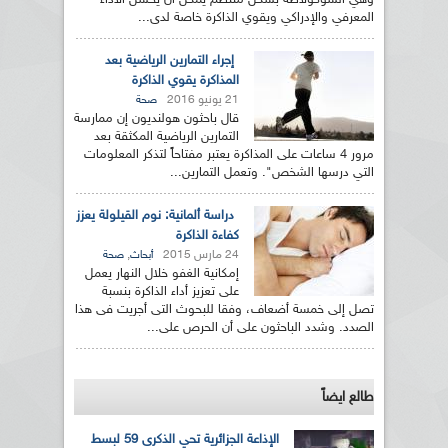
وهي الشوكولاطة بشكل منتظم يمكن أن يحسن الأداء
المعرفي والإدراكي ويقوي الذاكرة خاصة لدى...
إجراء التمارين الرياضية بعد
المذاكرة يقوي الذاكرة
21 يونيو 2016
صحة
قال باحثون هولنديون إن ممارسة
التمارين الرياضية المكثقة بعد
مرور 4 ساعات على المذاكرة يعتبر مفتاحاً لتذكر المعلومات
التي درسها الشخص". وتعمل التمارين...
دراسة ألمانية: نوم القيلولة يعزز
كفاءة الذاكرة
24 مارس 2015
,
أبحاث
صحة
إمكانية الغفو خلال النهار يعمل
على تعزيز أداء الذاكرة بنسبة
تصل إلى خمسة أضعاف، وفقا للبحوث التى أجريت فى هذا
الصدد. وشدد الباحثون على أن الحرص على...
طالع ايضاً
الإذاعة الجزائرية تحي الذكرى 59 لبسط