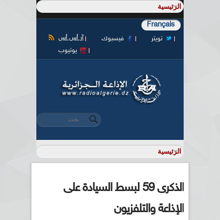
Français
آر أس أس
تويتر
فيسبوك
يوتيوب
‏بحث ‏
استمارة البحث
الذكرى 59 لبسط السيادة على
الإذاعة والتلفزيون