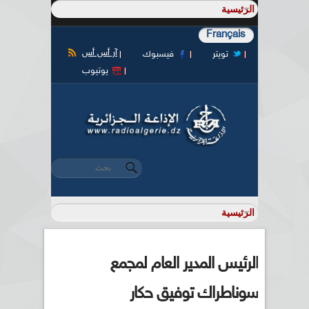
Français
آر أس أس
تويتر
فيسبوك
يوتيوب
‏بحث ‏
استمارة البحث
الرئيس المدير العام لمجمع
سوناطراك توفيق حكار