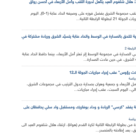
توج هلال شلغوم العيد بلقب مجموعة الشرق بفضل فوزه على وصيفه اتحاد عنابة (1-0), اليوم
لة الرابطة الثانية...
 : شبيبة بجاية تلتحق بالصدارة في الوسط واتحاد عنابة يتسيّد الشرق وريادة مشتركة في
الرابطة 2
 الصدارة في مجموعة الوسط إثر تعثر أمل الأربعاء، بينما حافظ اتحاد عنابة
الشرق، في حين عادت الصدارة...
"ثلاث رؤوس" عقب إجراء مباريات الجولة الــ12
رياضة
 أمل الأربعاء و جمعية وهران بصدارة جدول الترتيب في مجموعات الشرق،
لي، اليوم السبت، عقب إجراء مباريات...
 عنابة يفقد "كرسي" الريادة و وداد بوفاريك ومستقبل واد سلي يحافظان على
رياضة
 من بطولة الرابطة الثانية لكرة القدم (هواة)، ارتقاء هلال شلغوم العيد الى
، بعد إطاحته بالمتصدر...