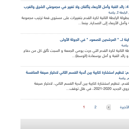
ب
,
,
الرابطة 2
رياضة
بطولة الرابطة الثانية لكرة القدم بتغييرات على مستوى قمة ترتيب مجموعة
أمل الأربعاء إلى الصدارة, بينما...
تباينة لـــ " المرشحين للصعود " في الجولة الأولى
رياضة
طة الثانية لكرة القدم التي جرت يومي الجمعة و السبت تألق كل من دفاع
 رائد القبة و أمل بوسعادة (الوسط)...
قدم: تنظيم استشارة كتابية بين أندية القسم الثاني لاختيار صيغة المنافسة
,
م
رياضة
 القدم، تنظيم استشارة كتابية بين أندية القسم الثاني، لاختيار صيغة
202، في ظل توقف...
أخيرة
2
1