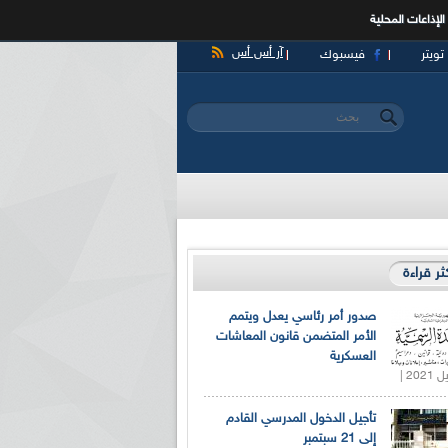
الإذاعات المحلية
آر أس أس
تويتر
فيسبوك
‏بحث ‏
استمارة البحث
كثر قراءة
صدور أمر رئاسي يعدل ويتمم
الأمر المتضمن قانون المعاشات
العسكرية
تأجيل الدخول المدرسي القادم
إلى 21 سبتمبر