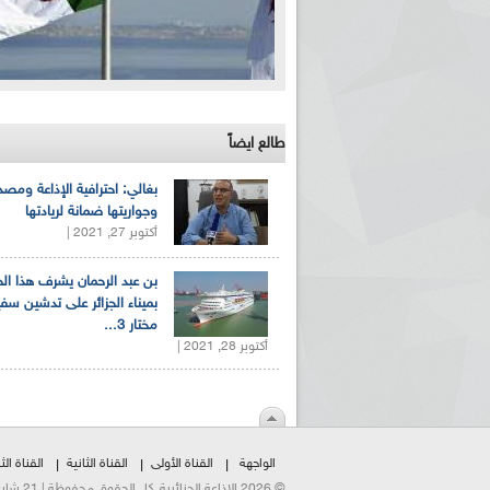
طالع ايضاً
بغالي: احترافية الإذاعة ومصد
وجواريتها ضمانة لريادتها
أكتوبر 27, 2021 |
بن عبد الرحمان يشرف هذا ا
بميناء الجزائر على تدشين سف
مختار 3...
أكتوبر 28, 2021 |
الواجهة
القناة الأولى
القناة الثانية
القناة الثا
© 2026 الإذاعة الجزائرية. كل الحقوق محفوظة | 21 شارع الشهداء | هاتف:023500301 | فاكس:021230823/25