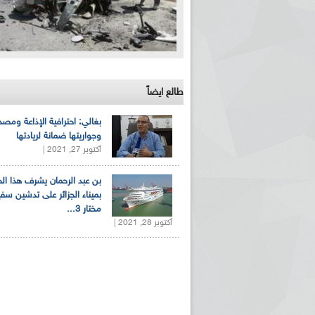
طالع ايضاً
بغالي: احترافية الإذاعة ومصد
وجواريتها ضمانة لريادتها
أكتوبر 27, 2021 |
بن عبد الرحمان يشرف هذا ا
بميناء الجزائر على تدشين سف
مختار 3...
أكتوبر 28, 2021 |