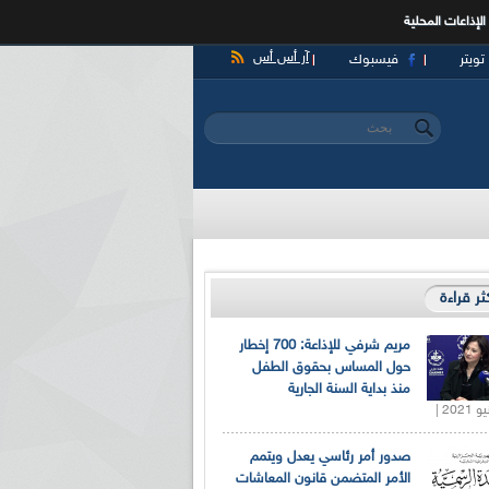
الإذاعات المحلية
آر أس أس
تويتر
فيسبوك
‏بحث ‏
استمارة البحث
كثر قراءة
مريم شرفي للإذاعة: 700 إخطار
حول المساس بحقوق الطفل
منذ بداية السنة الجارية
صدور أمر رئاسي يعدل ويتمم
الأمر المتضمن قانون المعاشات