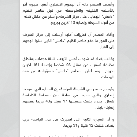
وأضاف المصدر ذاته أن الهجوم الانتحاري أعقبه هجوم آخر
بالأسلحة الخفيفة والمتوسطة من قبل عناصر تنظيم
"داعش" الإرهابي على مركز الشرطة،وأسفر عن مقتل ثلاثة
من أفراد الشرطة وإصابة 10 آخرين بجروح.
وأفاد المصدر أن تعزيزات أمنية أرسلت إلى مركز الشرطة
على الفور ما دفع عناصر تنظيم "داعش" الذين شنوا الهجوم
إلى الفرار.
وكانت بغداد قد شهدت أمس الأربعاء ثلاثة هجمات بمناطق
مختلفة أسفرت عن مقتل 93 شخصا وإصابة 161 آخرين
بجروح وقد أعلن تنظيم "داعش" مسؤوليته عن هذه
الهجمات
وأوضح مصدر في الشرطة العراقية، إن السيارة التي يقودها
إنتحاري والتي فجرها في ساحة عدن بمنطقة الكاظمية
شمال بغداد بلغت حصيلتها 17 قتيلا و43 جريحا بعضهم
إصابته بليغة.
و أن السيارة الثانية التي انفجرت في حي الجامعة غرب
بغداد، خلفت 12 قتيلا و31 جريحا.