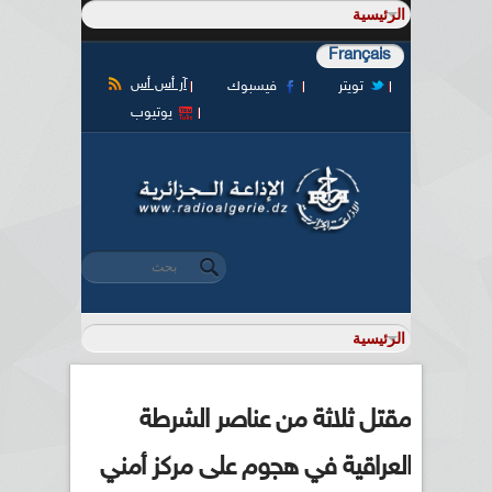
Français
آر أس أس
تويتر
فيسبوك
يوتيوب
‏بحث ‏
استمارة البحث
مقتل ثلاثة من عناصر الشرطة
العراقية في هجوم على مركز أمني